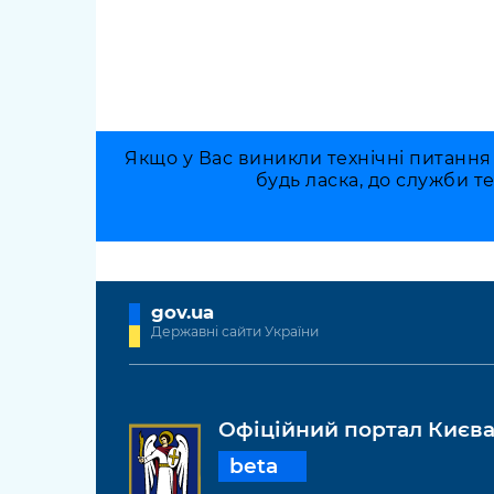
Якщо у Вас виникли технічні питання
будь ласка, до служби т
gov.ua
Державні сайти України
Офіційний портал Києв
beta