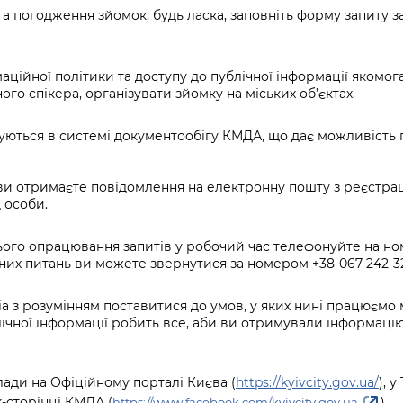
Громадська
Вакансії
Відкритий бюд
ся на
 погодження зйомок, будь ласка, заповніть форму запиту з
експертиза
Фінанси та бюджет
Інформація з
Поря
новин
Статистика
Контактний це
та медицина
обмеженим
оска
анонс
Громадський
Безпека та
доступом
рішен
КМДА
ційної політики та доступу до публічної інформації якомог
Звернення громадян
 навчальні
бюджет
правопорядок
безді
Subsc
го спікера, організувати зйомку на міських об’єктах.
Подати запит
розпо
to
Регуляторна діяльність
Ритуальні послуги
онлайн
інфор
anno
руються в системі документообігу КМДА, що дає можливість
транспорт та
ment
Іноземцям / For
Проекти
Звіти
from 
foreigners
нормативно-
ви отримаєте повідомлення на електронну пошту з реєстра
опра
KCSA
шнє
 особи.
правових та
запит
ще міста
інших актів
публі
ого опрацювання запитів у робочий час телефонуйте на ном
інфо
их питань ви можете звернутися за номером +38-067-242-32-
 з розумінням поставитися до умов, у яких нині працюємо м
лічної інформації робить все, аби ви отримували інформаці
ади на Офіційному порталі Києва (
https://kyivcity.gov.ua/
), 
k-сторінці КМДА (
)
https://www.facebook.com/kyivcity.gov.ua