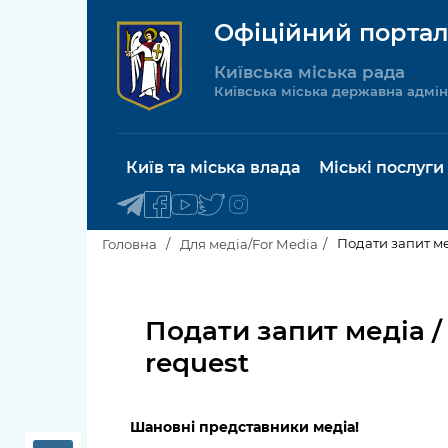
Офіційний портал
Київська міська рада
Київська міська державна адмін
Київ та міська влада
Міські послуги
Подати запит ме
Головна
Для медіа/For Media
Київський міський голова
Будинок 
послуги
Подати запит медіа /
Київська міська рада
request
Пільги, су
Про Київ
соціальн
Шановні представники медіа!
Керівництво КМДА
Паспорт, 