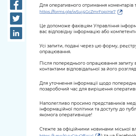
довідки
Для оперативного отримання коментарів та
Структура
https://forms.gle/wSuj4GcZmrFopiHe7
Лікарні 
Рішення та розпорядження
Це допоможе фахівцям Управління інформа
Освіта та
вас відповідну інформацію або компетентно
Проєкти розпоряджень, що
заклади
перебувають на погодженні
Усі запити, подані через цю форму, реєст
КМВА
Дороги, 
опрацювання.
парковки
Після попереднього опрацювання запиту 
Навколи
контактами відповідальної за його розгляд
середови
Для уточнення інформації щодо попереднь
позаробочий час для вирішення оперативн
Наполегливо просимо представників медіа
інформаційної політики та доступу до пуб
якомога оперативніше!
Стежте за офіційними новинами міської вл
) та на Faceboo
https://t.me/KyivCityOfficial