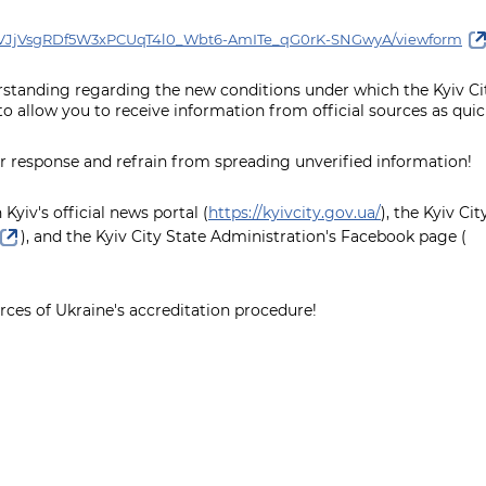
dhQVJjVsgRDf5W3xPCUqT4l0_Wbt6-AmITe_qG0rK-SNGwyA/viewform
standing regarding the new conditions under which the Kyiv Cit
o allow you to receive information from official sources as quick
ur response and refrain from spreading unverified information!
Kyiv's official news portal (
https://kyivcity.gov.ua/
), the Kyiv Ci
), and the Kyiv City State Administration's Facebook page (
rces of Ukraine's accreditation procedure!