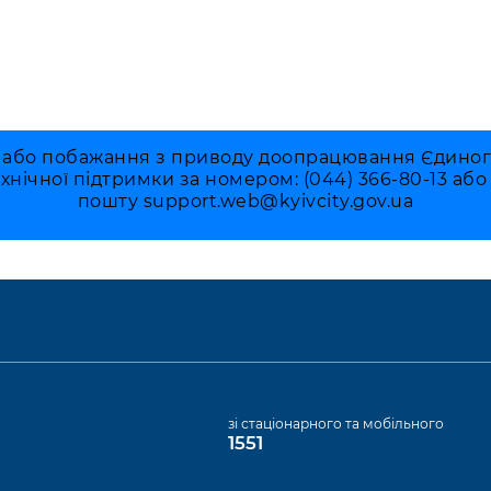
 або побажання з приводу доопрацювання Єдиного 
ехнічної підтримки за номером: (044) 366-80-13 аб
пошту
support.web@kyivcity.gov.ua
а
зі стаціонарного та мобільного
1551