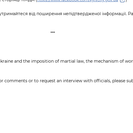
 й утримайтеся від поширення непідтвердженої інформації. 
***
Ukraine and the imposition of martial law, the mechanism of wo
or comments or to request an interview with officials, please sub
: