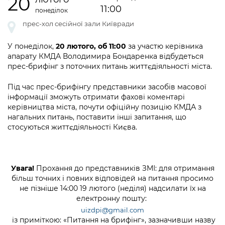
20
інформації
Рішення та розпорядження
Освіта та навчальні заклади
11:00
Громадська експертиза
понеділок
Медіагалерея
Інформація з обмеженим доступом
Портал Послуг
прес-хол сесійної зали Київради
Проєкти розпоряджень, що
Дороги, транспорт та парковки
Громадський бюджет
Підписатися на новини та анонси від
перебувають на погодженні КМВА
Подати запит онлайн
КМДА / Subscribe to announcements
У понеділок,
20 лютого, об 11:00
за участю керівника
Навколишнє середовище міста
Консультації з громадськістю
from the KCSA
апарату КМДА Володимира Бондаренка відбудеться
Рішення Київради
Проекти нормативно-правових та
прес-брифінг з поточних питань життєдіяльності міста.
Містобудування та земельні ділянки
Громадська рада
інших актів
Порядок акредитації медіа /
Контактна інформація
Під час прес-брифінгу представники засобів масової
Accreditation process
Культура, спорт, дозвілля
Петиції
Нормативна база
інформації зможуть отримати фахові коментарі
Графік роботи та прийому громадян
керівництва міста, почути офіційну позицію КМДА з
Подати журналістський запит /
Бізнес та ліцензування
Відкритий бюджет
нагальних питань, поставити інші запитання, що
Питання і відповіді про публічну
Submitting a media request
Вакансії
стосуються життєдіяльності Києва.
інформацію
Фінанси та бюджет
Контактний центр
Зйомки в лікарнях в умовах воєнного
Статистика
Порядок оскарження рішень, дій чи
стану / Rules for media coverage of
Безпека та правопорядок
Допомога учасникам АТО
бездіяльності розпорядників інформації
hospitals at work under martial law
Звернення громадян
Увага!
Прохання до представників ЗМІ: для отримання
Ритуальні послуги
Рада з питань внутрішньо переміщених
більш точних і повних відповідей на питання просимо
Звіти про опрацювання запитів на
Контакти для медіа / Contacts for mass
Регуляторна діяльність
не пізніше 14:00 19 лютого (неділя) надсилати їх на
осіб при Київській міській військовій
публічну інформацію
media
Іноземцям / For foreigners
електронну пошту:
адміністрації
Промисловість і наука Києва
uizdpi@gmail.com
Інформація для споживачів
Пам'ятки культурної спадщини
із приміткою: «Питання на брифінг», зазначивши назву
«Ініціатива «Партнерство «Відкритий