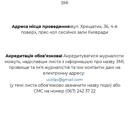
Підприємства, установи, організації
ЗМІ
Уряд» – місцевий рівень»
Про відкриті дані
Портал Захисників та Захисниць
Kyiv International Relations
Важливе під час воєнного стану
Портал даних Києва
Безбар'єрність
Річні звіти
Адреса місця проведення:
вул. Хрещатик, 36, 4-й
Публічні дашборди
поверх, прес-хол сесійної зали Київради
Портал послуг
Гендерна політика
Міський застосунок Київ Цифровий
Безбар'єрність
Акредитація обов’язкова!
Акредитуватися журналісти
Важливе під час воєнного стану
можуть, надіславши листа з інформацією про назву ЗМІ,
Київська міська військова адміністрація
прізвище та ім’я журналістів та їхні контактні дані на
електронну адресу:
uizdpi@gmail.com
(у темі листа обов’язково зазначити назву події) або
СМС на номер (067) 242 37 22