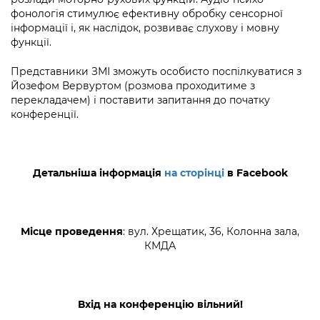
Підприємства, установи, організації
Уряд» – місцевий рівень»
фонологія стимулює ефективну обробку сенсорної
Про відкриті дані
Портал Захисників та Захисниць
інформації і, як наслідок, розвиває слухову і мовну
Kyiv International Relations
Важливе під час воєнного стану
функції.
Портал даних Києва
Безбар'єрність
Річні звіти
Представники ЗМІ зможуть особисто поспілкуватися з
Публічні дашборди
Портал послуг
Йозефом Вервуртом (розмова проходитиме з
Гендерна політика
перекладачем) і поставити запитання до початку
Міський застосунок Київ Цифровий
конференції.
Безбар'єрність
Важливе під час воєнного стану
Київська міська військова адміністрація
Детальніша інформація
на сторінці
в
Facebook
Місце проведення
: вул. Хрещатик, 36, Колонна зала,
КМДА
Вхід на конференцію вільний!