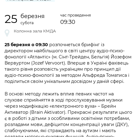
інформації
Рішення та розпорядження
Освіта та навчальні заклади
Громадська експертиза
Медіагалерея
Інформація з обмеженим доступом
Портал Послуг
25
березня
час проведення
Проєкти розпоряджень, що
Дороги, транспорт та парковки
Громадський бюджет
Підписатися на новини та анонси від
09:30
субота
перебувають на погодженні КМВА
Подати запит онлайн
КМДА / Subscribe to announcements
Навколишнє середовище міста
Колонна зала КМДА
Консультації з громадськістю
from the KCSA
Рішення Київради
Проекти нормативно-правових та
Містобудування та земельні ділянки
Громадська рада
25 березня о 09:30
розпочнеться брифінг із
інших актів
Порядок акредитації медіа /
Контактна інформація
директором найбільшого в світі центру аудіо-психо-
Accreditation process
Культура, спорт, дозвілля
фонології «Атлантіс» (м. Сінт-Трейден, Бельгія) Йозефом
Петиції
Нормативна база
Графік роботи та прийому громадян
Вервуртом (Jozef Vervoort). Вперше в Україні фахівець
Подати журналістський запит /
Бізнес та ліцензування
такого рівня розповість українцям про принцип дії
Відкритий бюджет
Питання і відповіді про публічну
Submitting a media request
Вакансії
аудіо-психо-фонології за методом Альфреда Томатиса і
інформацію
поділиться своїм унікальним досвідом у даній сфері.
Фінанси та бюджет
Контактний центр
Зйомки в лікарнях в умовах воєнного
Статистика
Порядок оскарження рішень, дій чи
стану / Rules for media coverage of
В основі методу лежить вплив певних частот на
Безпека та правопорядок
Допомога учасникам АТО
бездіяльності розпорядників інформації
hospitals at work under martial law
слухове сприйняття в ході прослуховування музики
Звернення громадян
через модифікацію «електронного вуха» – Брейн
Ритуальні послуги
Рада з питань внутрішньо переміщених
Звіти про опрацювання запитів на
Контакти для медіа / Contacts for mass
Активатор (Brain Aktivator). Прекрасні результати цього
Регуляторна діяльність
осіб при Київській міській військовій
публічну інформацію
є в роботі з дітьми з особливими освітніми потребами,
media
Іноземцям / For foreigners
адміністрації
розладами мови, дефіцитом концентрації уваги (ДКУ),
Промисловість і наука Києва
Інформація для споживачів
слабочуючими, які страждають на аутизм і мають
Пам'ятки культурної спадщини
«Ініціатива «Партнерство «Відкритий
розлади моторно-рухових функцій. Аудіо-психо-