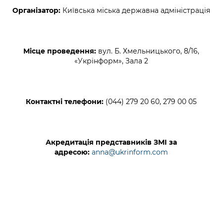
Підприємства, установи, організації
Уряд» – місцевий рівень»
Про відкриті дані
Організатор:
Київська міська державна адміністрація
Портал Захисників та Захисниць
Kyiv International Relations
Важливе під час воєнного стану
Портал даних Києва
Безбар'єрність
Річні звіти
Місце проведення:
вул. Б. Хмельницького, 8/16,
Публічні дашборди
Портал послуг
«Укрінформ», Зала 2
Гендерна політика
Міський застосунок Київ Цифровий
Безбар'єрність
Важливе під час воєнного стану
Контактні телефони:
(044) 279 20 60, 279 00 05
Київська міська військова адміністрація
Акредитація представників ЗМІ за
адресою:
anna@ukrinform.com