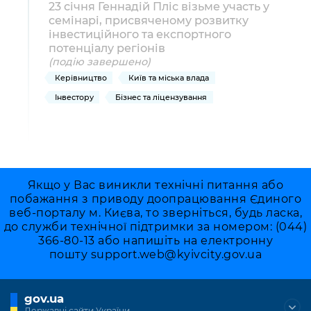
23 січня Геннадій Пліс візьме участь у
семінарі, присвяченому розвитку
інвестиційного та експортного
потенціалу регіонів
(подію завершено)
Керівництво
Київ та міська влада
Інвестору
Бізнес та ліцензування
Якщо у Вас виникли технічні питання або
побажання з приводу доопрацювання Єдиного
веб-порталу м. Києва, то зверніться, будь ласка,
до служби технічної підтримки за номером: (044)
366-80-13 або напишіть на електронну
пошту
support.web@kyivcity.gov.ua
gov.ua
Державні сайти України