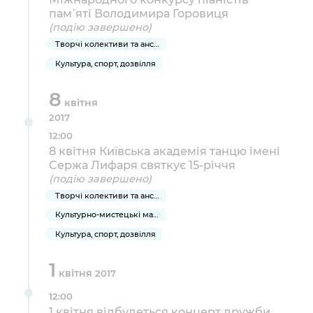
Підприємства, установи, організації
Уряд» – місцевий рівень»
пам᾽яті Володимира Горовиця
Про відкриті дані
Портал Захисників та Захисниць
(подію завершено)
Kyiv International Relations
Важливе під час воєнного стану
Портал даних Києва
Творчі колективи та ансамблі
Безбар'єрність
Річні звіти
Культура, спорт, дозвілля
Публічні дашборди
Портал послуг
Гендерна політика
8
квітня
Міський застосунок Київ Цифровий
2017
Безбар'єрність
12:00
Важливе під час воєнного стану
8 квітня Київська академія танцю імені
Київська міська військова адміністрація
Сержа Лифаря святкує 15-річчя
(подію завершено)
Творчі колективи та ансамблі
Культурно-мистецькі масові заходи
Культура, спорт, дозвілля
1
квітня
2017
12:00
1 квітня відбудеться концерт дружби