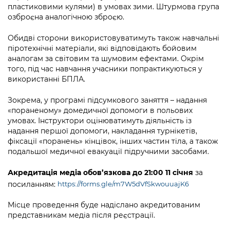
Підприємства, установи, організації
пластиковими кулями) в умовах зими. Штурмова група
Уряд» – місцевий рівень»
Про відкриті дані
Портал Захисників та Захисниць
озброєна аналогічною зброєю.
Kyiv International Relations
Важливе під час воєнного стану
Портал даних Києва
Безбар'єрність
Обидві сторони використовуватимуть також навчальні
Річні звіти
піротехнічні матеріали, які відповідають бойовим
Публічні дашборди
Портал послуг
аналогам за світовим та шумовим ефектами. Окрім
Гендерна політика
того, під час навчання учасники попрактикуються у
використанні БПЛА.
Міський застосунок Київ Цифровий
Безбар'єрність
Зокрема, у програмі підсумкового заняття – надання
Важливе під час воєнного стану
«пораненому» домедичної допомоги в польових
Київська міська військова адміністрація
умовах. Інструктори оцінюватимуть діяльність із
надання першої допомоги, накладання турнікетів,
фіксації «поранень» кінцівок, інших частин тіла, а також
подальшої медичної евакуації підручними засобами.
Акредитація медіа
обов’язкова до 21:00 11 січня
за
посиланням:
https://forms.gle/m7W5dVfSkwouuajK6
Місце проведення буде надіслано акредитованим
представникам медіа після реєстрації.