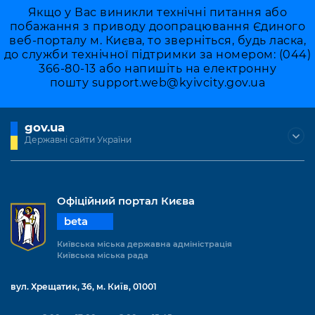
Якщо у Вас виникли технічні питання або
побажання з приводу доопрацювання Єдиного
веб-порталу м. Києва, то зверніться, будь ласка,
до служби технічної підтримки за номером: (044)
366-80-13 або напишіть на електронну
пошту
support.web@kyivcity.gov.ua
gov.ua
Державні сайти України
Офіційний портал Києва
beta
Київська міська державна адміністрація
Київська міська рада
вул. Хрещатик, 36, м. Київ, 01001