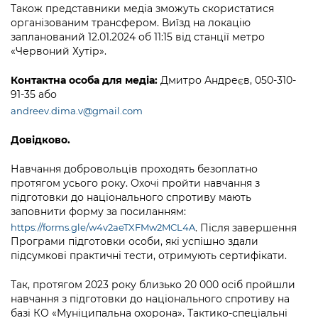
Також представники медіа зможуть скористатися
організованим трансфером. Виїзд на локацію
запланований 12.01.2024 об 11:15 від станції метро
«Червоний Хутір».
Контактна особа для медіа:
Дмитро Андреєв, 050-310-
91-35 або
andreev.dima.v@gmail.com
Довідково.
Навчання добровольців проходять безоплатно
протягом усього року. Охочі пройти навчання з
підготовки до національного спротиву мають
заповнити форму за посиланням:
. Після завершення
https://forms.gle/w4v2aeTXFMw2MCL4A
Програми підготовки особи, які успішно здали
підсумкові практичні тести, отримують сертифікати.
Так, протягом 2023 року близько 20 000 осіб пройшли
навчання з підготовки до національного спротиву на
базі КО «Муніципальна охорона». Тактико-спеціальні