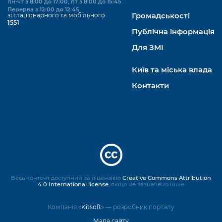
пн-чт з 8:00 до 17:00, пт з 8:00 до 15:45
Перерва з 12:00 до 12:45
зі стаціонарного та мобільного
Громадськості
1551
Публічна інформація
Для ЗМІ
Київ та міська влада
Контакти
Весь контент доступний за ліцензією
Creative Commons Attribution
4.0 International license
, якщо не зазначено інше
Компанія «
Kitsoft
» — розробник порталу
Мапа сайту