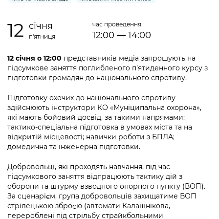
інформації
Рішення та розпорядження
Освіта та навчальні заклади
Громадська експертиза
Медіагалерея
Інформація з обмеженим доступом
Портал Послуг
12
січня
час проведення
Проєкти розпоряджень, що
Дороги, транспорт та парковки
Громадський бюджет
Підписатися на новини та анонси від
12:00 — 14:00
п'ятниця
перебувають на погодженні КМВА
Подати запит онлайн
КМДА / Subscribe to announcements
Навколишнє середовище міста
Консультації з громадськістю
from the KCSA
Рішення Київради
12 січня о 12:00
представників медіа запрошують на
Проекти нормативно-правових та
підсумкове заняття поглибленого п’ятиденного курсу з
Містобудування та земельні ділянки
Громадська рада
інших актів
Порядок акредитації медіа /
підготовки громадян до національного спротиву.
Контактна інформація
Accreditation process
Культура, спорт, дозвілля
Петиції
Нормативна база
Підготовку охочих до національного спротиву
Графік роботи та прийому громадян
Подати журналістський запит /
здійснюють інструктори КО «Муніципальна охорона»,
Бізнес та ліцензування
Відкритий бюджет
Питання і відповіді про публічну
Submitting a media request
які мають бойовий досвід, за такими напрямами:
Вакансії
інформацію
тактико-спеціальна підготовка в умовах міста та на
Фінанси та бюджет
Контактний центр
відкритій місцевості; навички роботи з БПЛА;
Зйомки в лікарнях в умовах воєнного
Статистика
Порядок оскарження рішень, дій чи
домедична та інженерна підготовки.
стану / Rules for media coverage of
Безпека та правопорядок
Допомога учасникам АТО
бездіяльності розпорядників інформації
hospitals at work under martial law
Звернення громадян
Добровольці, які проходять навчання, під час
Ритуальні послуги
Рада з питань внутрішньо переміщених
підсумкового заняття відпрацюють тактику дій з
Звіти про опрацювання запитів на
Контакти для медіа / Contacts for mass
Регуляторна діяльність
осіб при Київській міській військовій
оборони та штурму взводного опорного пункту (ВОП).
публічну інформацію
media
Іноземцям / For foreigners
адміністрації
За сценарієм, група добровольців захищатиме ВОП
Промисловість і наука Києва
стрілецькою зброєю (автомати Калашнікова,
Інформація для споживачів
Пам'ятки культурної спадщини
«Ініціатива «Партнерство «Відкритий
перероблені під стрільбу страйкбольними