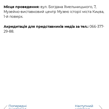
Підприємства, установи, організації
Уряд» – місцевий рівень»
Про відкриті дані
Місце проведення:
вул. Богдана Хмельницького, 7,
Портал Захисників та Захисниць
Музейно-виставковий центр Музею історії міста Києва,
Kyiv International Relations
Важливе під час воєнного стану
Портал даних Києва
1-й поверх.
Безбар'єрність
Річні звіти
Публічні дашборди
Акредитація для представників медіа за тел.:
066-377-
Портал послуг
29-88.
Гендерна політика
Міський застосунок Київ Цифровий
Безбар'єрність
Важливе під час воєнного стану
Київська міська військова адміністрація
Попередні
Наступний