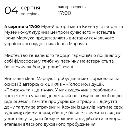
інформації
Рішення та розпорядження
Освіта та навчальні заклади
Громадська експертиза
04
Медіагалерея
серпня
час проведення
Інформація з обмеженим доступом
Портал Послуг
17:00
понеділок
Проєкти розпоряджень, що
Дороги, транспорт та парковки
Громадський бюджет
Підписатися на новини та анонси від
перебувають на погодженні КМВА
Подати запит онлайн
КМДА / Subscribe to announcements
4 серпня о 17:00
Музей історії міста Києва у співпраці з
Навколишнє середовище міста
Консультації з громадськістю
from the KCSA
Музейно-культурним центром сучасного мистецтва
Рішення Київради
Проекти нормативно-правових та
Івана Марчука представляють виставку геніального
Містобудування та земельні ділянки
Громадська рада
інших актів
Порядок акредитації медіа /
українського художника Івана Марчука.
Контактна інформація
Accreditation process
Культура, спорт, дозвілля
Петиції
Нормативна база
Мистецтво геніального творця гармонійно поєднало у
Графік роботи та прийому громадян
собі філософську глибину, технічну майстерність та
Подати журналістський запит /
Бізнес та ліцензування
Відкритий бюджет
Питання і відповіді про публічну
безмежну любов до рідної землі.
Submitting a media request
Вакансії
інформацію
Фінанси та бюджет
Контактний центр
Виставка «Іван Марчук. Пробудження» сформована на
Зйомки в лікарнях в умовах воєнного
Статистика
основі 3 авторських циклів – «Голос моєї душі»,
Порядок оскарження рішень, дій чи
стану / Rules for media coverage of
Безпека та правопорядок
Допомога учасникам АТО
«Пейзаж» та «Цвітіння». У них художник з особливим
бездіяльності розпорядників інформації
hospitals at work under martial law
Звернення громадян
трепетом та увагою до деталей показує свою любов до
Ритуальні послуги
Рада з питань внутрішньо переміщених
рідної землі, пам’ять про українські традиції, відчуття
Звіти про опрацювання запитів на
Контакти для медіа / Contacts for mass
Регуляторна діяльність
дому та тугу за втраченим. Кожен із циклів матиме своє
осіб при Київській міській військовій
публічну інформацію
media
Іноземцям / For foreigners
художнє оформлення, аби ще більше занурити глядача
адміністрації
Промисловість і наука Києва
у виставку та дати йому можливість здійснити подорож
Інформація для споживачів
етапами власного духовного пробудження.
Пам'ятки культурної спадщини
«Ініціатива «Партнерство «Відкритий