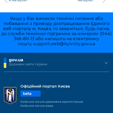
й матеріал
матеріал
Якщо у Вас виникли технічні питання або
побажання з приводу доопрацювання Єдиного
веб-порталу м. Києва, то зверніться, будь ласка,
до служби технічної підтримки за номером: (044)
366-80-13 або напишіть на електронну
пошту
support.web@kyivcity.gov.ua
gov.ua
Державні сайти України
Офіційний портал Києва
beta
Київська міська державна адміністрація
Київська міська рада