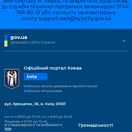
веб-порталу м. Києва, то зверніться, будь ласка,
Підприємства, установи, організації
Уряд» – місцевий рівень»
Про відкриті дані
до служби технічної підтримки за номером: (044)
Портал Захисників та Захисниць
366-80-13 або напишіть на електронну
Kyiv International Relations
Важливе під час воєнного стану
Портал даних Києва
пошту
support.web@kyivcity.gov.ua
Безбар'єрність
Річні звіти
Публічні дашборди
Портал послуг
gov.ua
Гендерна політика
Державні сайти України
Міський застосунок Київ Цифровий
Безбар'єрність
Важливе під час воєнного стану
Київська міська військова адміністрація
Офіційний портал Києва
beta
Київська міська державна адміністрація
Київська міська рада
вул. Хрещатик, 36, м. Київ, 01001
пн-чт з 8:00 до 17:00, пт з 8:00 до 15:45
Перерва з 12:00 до 12:45
зі стаціонарного та мобільного
Громадськості
1551