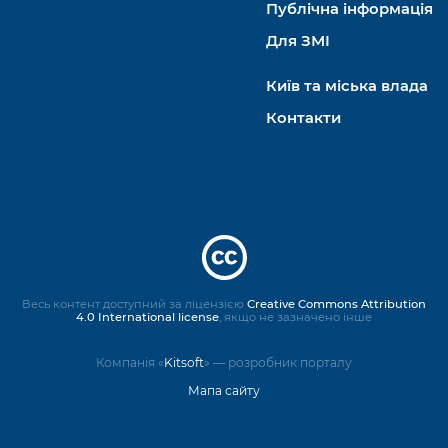
Публічна інформація
Для ЗМІ
Київ та міська влада
Контакти
Весь контент доступний за ліцензією
Creative Commons Attribution
4.0 International license
, якщо не зазначено інше
Компанія «
Kitsoft
» — розробник порталу
Мапа сайту