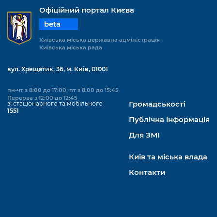
Підприємства, установи, організації
Уряд» – місцевий рівень»
Про відкриті дані
Офіційний портал Києва
Портал Захисників та Захисниць
Kyiv International Relations
beta
Важливе під час воєнного стану
Портал даних Києва
Безбар'єрність
Київська міська державна адміністрація
Річні звіти
Київська міська рада
Публічні дашборди
Портал послуг
Гендерна політика
вул. Хрещатик, 36, м. Київ, 01001
Міський застосунок Київ Цифровий
Безбар'єрність
пн-чт з 8:00 до 17:00, пт з 8:00 до 15:45
Важливе під час воєнного стану
Перерва з 12:00 до 12:45
зі стаціонарного та мобільного
Громадськості
Київська міська військова адміністрація
1551
Публічна інформація
Для ЗМІ
Київ та міська влада
Контакти