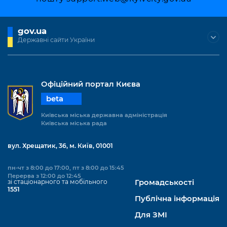
Підприємства, установи, організації
Уряд» – місцевий рівень»
Про відкриті дані
Портал Захисників та Захисниць
Kyiv International Relations
Важливе під час воєнного стану
gov.ua
Портал даних Києва
Безбар'єрність
Державні сайти України
Річні звіти
Публічні дашборди
Портал послуг
Гендерна політика
Міський застосунок Київ Цифровий
Офіційний портал Києва
Безбар'єрність
beta
Важливе під час воєнного стану
Київська міська військова адміністрація
Київська міська державна адміністрація
Київська міська рада
вул. Хрещатик, 36, м. Київ, 01001
пн-чт з 8:00 до 17:00, пт з 8:00 до 15:45
Перерва з 12:00 до 12:45
зі стаціонарного та мобільного
Громадськості
1551
Публічна інформація
Для ЗМІ