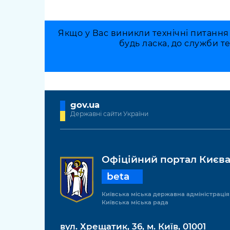
Якщо у Вас виникли технічні питання
будь ласка, до служби т
gov.ua
Державні сайти України
Офіційний портал Києв
beta
Київська міська державна адміністрація
Київська міська рада
вул. Хрещатик, 36, м. Київ, 01001