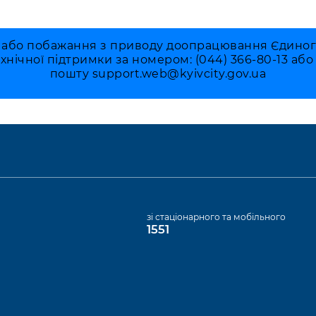
 або побажання з приводу доопрацювання Єдиного 
ехнічної підтримки за номером: (044) 366-80-13 аб
пошту
support.web@kyivcity.gov.ua
а
зі стаціонарного та мобільного
1551