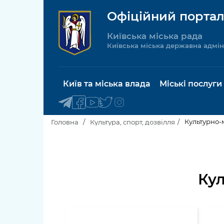
Офіційний портал
Київська міська рада
Київська міська державна адмін
Київ та міська влада
Міські послуги
Культурно-
Головна
Культура, спорт, дозвілля
Київський міський голова
Будинок 
послуги
Київська міська рада
Кул
Пільги, су
Про Київ
соціальн
Керівництво КМДА
Паспорт, 