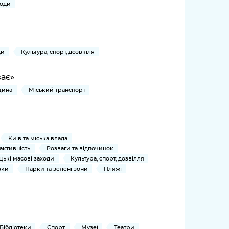
ходи
ди
Культура, спорт, дозвілля
ває»
цина
Міський транспорт
Київ та міська влада
активність
Розваги та відпочинок
ькі масові заходи
Культура, спорт, дозвілля
вки
Парки та зелені зони
Пляжі
Бібліотеки
Спорт
Музеї
Театри