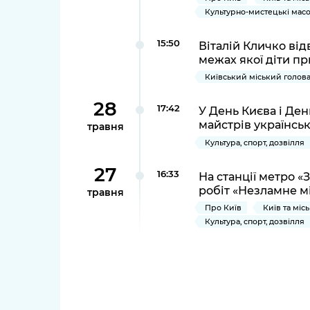
Культурно-мистецькі масо
15:50
Віталій Кличко від
межах якої діти п
Київський міський голов
28
17:42
У День Києва і Ден
майстрів українсь
травня
Культура, спорт, дозвілля
27
16:33
На станції метро «
робіт «Незламне м
травня
Про Київ
Київ та міс
Культура, спорт, дозвілля