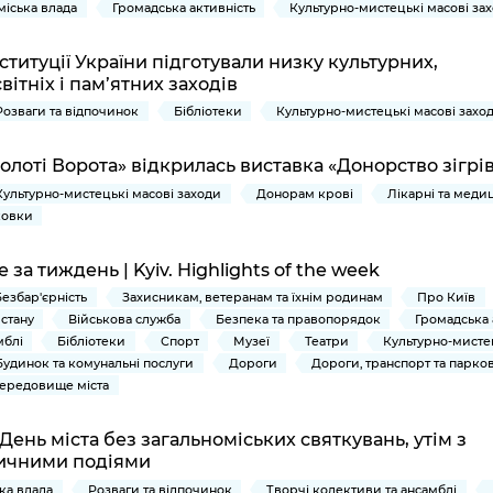
 міська влада
Громадська активність
Культурно-мистецькі масові за
ституції України підготували низку культурних,
вітніх і пам’ятних заходів
Розваги та відпочинок
Бібліотеки
Культурно-мистецькі масові захо
Золоті Ворота» відкрилась виставка «Донорство зігрі
Культурно-мистецькі масові заходи
Донорам крові
Лікарні та меди
ковки
за тиждень | Kyiv. Highlights of the week
Безбар'єрність
Захисникам, ветеранам та їхнім родинам
Про Київ
 стану
Військова служба
Безпека та правопорядок
Громадська 
мблі
Бібліотеки
Спорт
Музеї
Театри
Культурно-мистец
Будинок та комунальні послуги
Дороги
Дороги, транспорт та парко
ередовище міста
День міста без загальноміських святкувань, утім з
ичними подіями
ька влада
Розваги та відпочинок
Творчі колективи та ансамблі