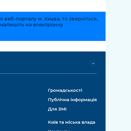
веб-порталу м. Києва, то зверніться,
о напишіть на електронну
Громадськості
Публічна інформація
Для ЗМІ
Київ та міська влада