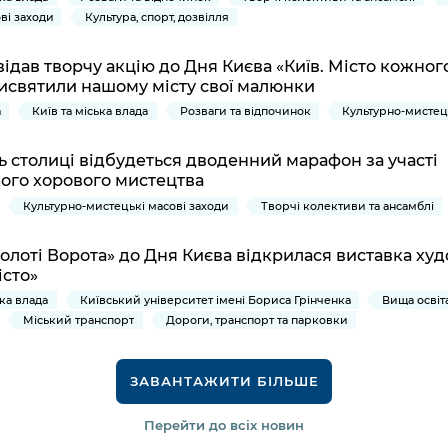
ві заходи
Культура, спорт, дозвілля
відав творчу акцію до Дня Києва «Київ. Місто кожного
рисвятили нашому місту свої малюнки
а
Київ та міська влада
Розваги та відпочинок
Культурно-мистец
ь столиці відбудеться дводенний марафон за участі
кого хорового мистецтва
Культурно-мистецькі масові заходи
Творчі колективи та ансамблі
Золоті Ворота» до Дня Києва відкрилася виставка ху
істо»
ька влада
Київський університет імені Бориса Грінченка
Вища освіт
Міський транспорт
Дороги, транспорт та парковки
ЗАВАНТАЖИТИ БІЛЬШЕ
Перейти до всіх новин