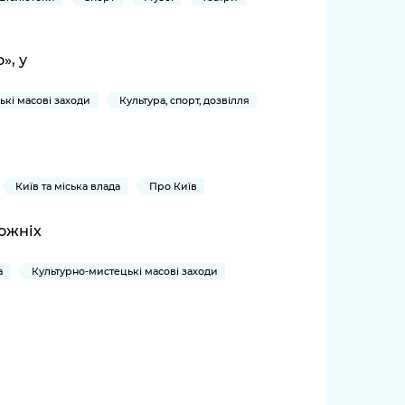
», у
ькі масові заходи
Культура, спорт, дозвілля
Київ та міська влада
Про Київ
дожніх
а
Культурно-мистецькі масові заходи