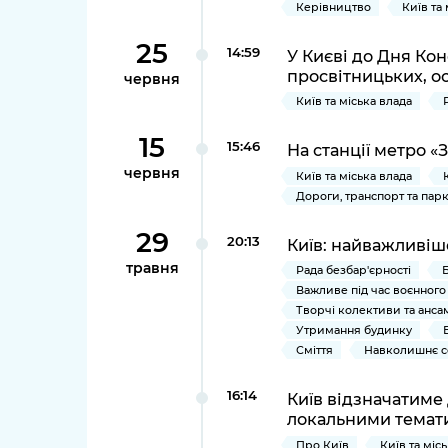
Керівництво
Київ та
25
14:59
У Києві до Дня Кон
просвітницьких, ос
червня
Київ та міська влада
15
15:46
На станції метро «
червня
Київ та міська влада
Дороги, транспорт та пар
29
20:13
Київ: найважливіше 
травня
Рада безбар'єрності
Важливе під час воєнного
Творчі колективи та анса
Утримання будинку
Сміття
Навколишнє с
16:14
Київ відзначатиме 
локальними темат
Про Київ
Київ та міс