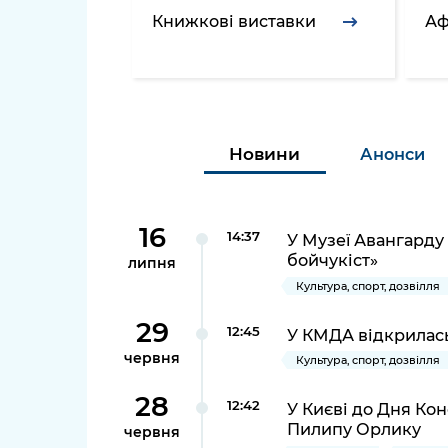
довідки
Книжкові виставки
Аф
Структура
Лікарні 
Рішення та розпорядження
Освіта та
Проєкти розпоряджень, що
заклади
перебувають на погодженні
Новини
Анонси
КМВА
Дороги, 
парковки
Навколи
16
14:37
У Музеї Авангарду
середови
бойчукіст»
липня
Культура, спорт, дозвілля
29
12:45
У КМДА відкрилась
червня
Культура, спорт, дозвілля
28
12:42
У Києві до Дня Кон
Пилипу Орлику
червня