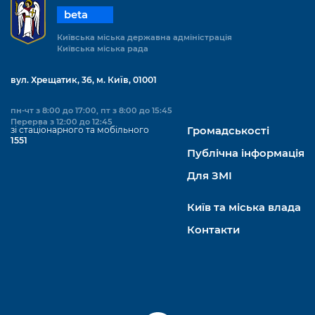
Підприємства, установи, організації
Уряд» – місцевий рівень»
Про відкриті дані
beta
Портал Захисників та Захисниць
Kyiv International Relations
Київська міська державна адміністрація
Важливе під час воєнного стану
Портал даних Києва
Безбар'єрність
Київська міська рада
Річні звіти
Публічні дашборди
Портал послуг
вул. Хрещатик, 36, м. Київ, 01001
Гендерна політика
Міський застосунок Київ Цифровий
пн-чт з 8:00 до 17:00, пт з 8:00 до 15:45
Безбар'єрність
Перерва з 12:00 до 12:45
зі стаціонарного та мобільного
Громадськості
Важливе під час воєнного стану
1551
Київська міська військова адміністрація
Публічна інформація
Для ЗМІ
Київ та міська влада
Контакти