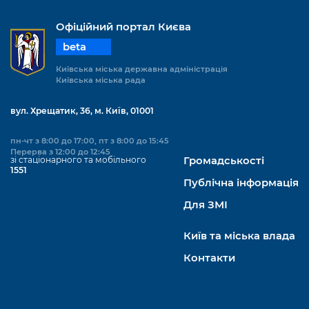
Підприємства, установи, організації
Уряд» – місцевий рівень»
Про відкриті дані
Портал Захисників та Захисниць
Офіційний портал Києва
Kyiv International Relations
Важливе під час воєнного стану
Портал даних Києва
beta
Безбар'єрність
Річні звіти
Київська міська державна адміністрація
Публічні дашборди
Портал послуг
Київська міська рада
Гендерна політика
Міський застосунок Київ Цифровий
вул. Хрещатик, 36, м. Київ, 01001
Безбар'єрність
Важливе під час воєнного стану
пн-чт з 8:00 до 17:00, пт з 8:00 до 15:45
Київська міська військова адміністрація
Перерва з 12:00 до 12:45
зі стаціонарного та мобільного
Громадськості
1551
Публічна інформація
Для ЗМІ
Київ та міська влада
Контакти