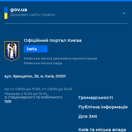
Підприємства, установи, організації
Уряд» – місцевий рівень»
Про відкриті дані
Портал Захисників та Захисниць
gov.ua
Kyiv International Relations
Державні сайти України
Важливе під час воєнного стану
Портал даних Києва
Безбар'єрність
Річні звіти
Публічні дашборди
Портал послуг
Гендерна політика
Офіційний портал Києва
Міський застосунок Київ Цифровий
beta
Безбар'єрність
Важливе під час воєнного стану
Київська міська державна адміністрація
Київська міська військова адміністрація
Київська міська рада
вул. Хрещатик, 36, м. Київ, 01001
пн-чт з 8:00 до 17:00, пт з 8:00 до 15:45
Перерва з 12:00 до 12:45
зі стаціонарного та мобільного
Громадськості
1551
Публічна інформація
Для ЗМІ
Київ та міська влада