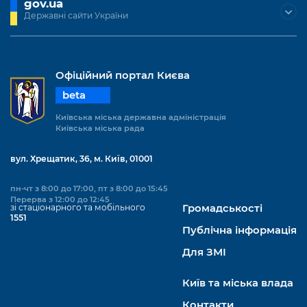
gov.ua
Підприємства, установи, організації
Уряд» – місцевий рівень»
Про відкриті дані
Державні сайти України
Портал Захисників та Захисниць
Kyiv International Relations
Важливе під час воєнного стану
Портал даних Києва
Безбар'єрність
Річні звіти
Публічні дашборди
Офіційний портал Києва
Портал послуг
Гендерна політика
beta
Міський застосунок Київ Цифровий
Київська міська державна адміністрація
Безбар'єрність
Київська міська рада
Важливе під час воєнного стану
Київська міська військова адміністрація
вул. Хрещатик, 36, м. Київ, 01001
пн-чт з 8:00 до 17:00, пт з 8:00 до 15:45
Перерва з 12:00 до 12:45
зі стаціонарного та мобільного
Громадськості
1551
Публічна інформація
Для ЗМІ
Київ та міська влада
Контакти