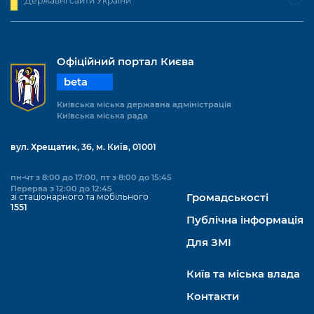
Державні сайти України
Підприємства, установи, організації
Уряд» – місцевий рівень»
Про відкриті дані
Портал Захисників та Захисниць
Kyiv International Relations
Важливе під час воєнного стану
Портал даних Києва
Безбар'єрність
Офіційний портал Києва
Річні звіти
Публічні дашборди
Портал послуг
beta
Гендерна політика
Київська міська державна адміністрація
Міський застосунок Київ Цифровий
Київська міська рада
Безбар'єрність
Важливе під час воєнного стану
вул. Хрещатик, 36, м. Київ, 01001
Київська міська військова адміністрація
пн-чт з 8:00 до 17:00, пт з 8:00 до 15:45
Перерва з 12:00 до 12:45
зі стаціонарного та мобільного
Громадськості
1551
Публічна інформація
Для ЗМІ
Київ та міська влада
Контакти