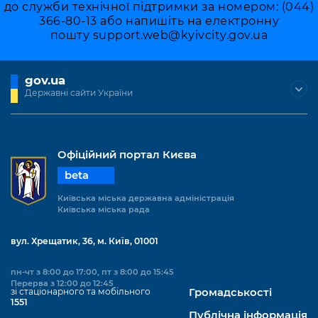
Підприємства, установи, організації
до служби технічної підтримки за номером: (044)
Уряд» – місцевий рівень»
Про відкриті дані
366-80-13 або напишіть на електронну
Портал Захисників та Захисниць
Kyiv International Relations
пошту
support.web@kyivcity.gov.ua
Важливе під час воєнного стану
Портал даних Києва
Безбар'єрність
Річні звіти
Публічні дашборди
gov.ua
Портал послуг
Державні сайти України
Гендерна політика
Міський застосунок Київ Цифровий
Безбар'єрність
Важливе під час воєнного стану
Київська міська військова адміністрація
Офіційний портал Києва
beta
Київська міська державна адміністрація
Київська міська рада
вул. Хрещатик, 36, м. Київ, 01001
пн-чт з 8:00 до 17:00, пт з 8:00 до 15:45
Перерва з 12:00 до 12:45
зі стаціонарного та мобільного
Громадськості
1551
Публічна інформація