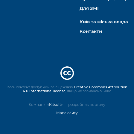
Для ЗМІ
Київ та міська влада
Контакти
Весь контент доступний за ліцензією
Creative Commons Attribution
4.0 International license
, якщо не зазначено інше
Компанія «
Kitsoft
» — розробник порталу
Мапа сайту