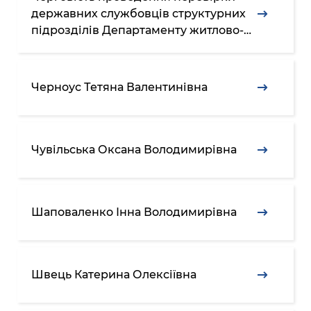
державних службовців структурних
підрозділів Департаменту житлово-
комунальної інфраструктури
виконавчого органу Київської міської
ради (Київської міської державної
Черноус Тетяна Валентинівна
адміністрації) відповідно до Закону
України «Про очищення в
Чувільська Оксана Володимирівна
Шаповаленко Інна Володимирівна
Швець Катерина Олексіївна