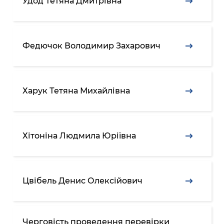
Удод Тетяна Дмитрівна
Федючок Володимир Захарович
Харук Тетяна Михайлівна
Хітоніна Людмила Юріївна
Цвібель Денис Олексійович
Черговість проведення перевірки