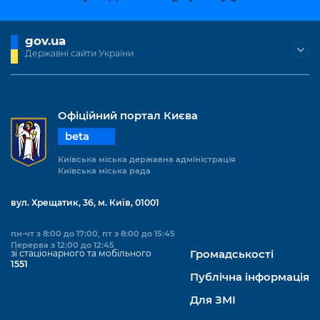
Підприємства, установи, організації
Уряд» – місцевий рівень»
Про відкриті дані
Портал Захисників та Захисниць
Kyiv International Relations
gov.ua
Важливе під час воєнного стану
Портал даних Києва
Безбар'єрність
Державні сайти України
Річні звіти
Публічні дашборди
Портал послуг
Гендерна політика
Міський застосунок Київ Цифровий
Офіційний портал Києва
Безбар'єрність
beta
Важливе під час воєнного стану
Київська міська військова адміністрація
Київська міська державна адміністрація
Київська міська рада
вул. Хрещатик, 36, м. Київ, 01001
пн-чт з 8:00 до 17:00, пт з 8:00 до 15:45
Перерва з 12:00 до 12:45
зі стаціонарного та мобільного
Громадськості
1551
Публічна інформація
Для ЗМІ