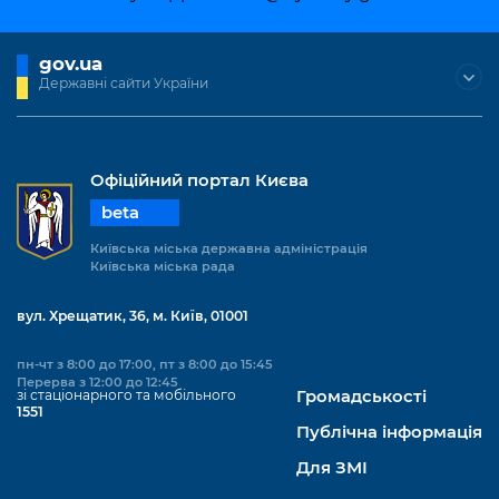
Підприємства, установи, організації
Уряд» – місцевий рівень»
Про відкриті дані
Портал Захисників та Захисниць
Kyiv International Relations
gov.ua
Важливе під час воєнного стану
Портал даних Києва
Безбар'єрність
Державні сайти України
Річні звіти
Публічні дашборди
Портал послуг
Гендерна політика
Міський застосунок Київ Цифровий
Офіційний портал Києва
Безбар'єрність
beta
Важливе під час воєнного стану
Київська міська військова адміністрація
Київська міська державна адміністрація
Київська міська рада
вул. Хрещатик, 36, м. Київ, 01001
пн-чт з 8:00 до 17:00, пт з 8:00 до 15:45
Перерва з 12:00 до 12:45
зі стаціонарного та мобільного
Громадськості
1551
Публічна інформація
Для ЗМІ