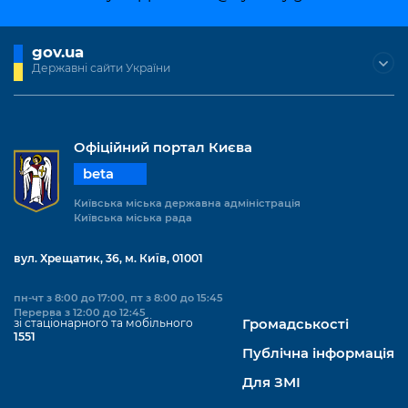
Підприємства, установи, організації
Уряд» – місцевий рівень»
Про відкриті дані
Портал Захисників та Захисниць
Kyiv International Relations
gov.ua
Важливе під час воєнного стану
Портал даних Києва
Безбар'єрність
Державні сайти України
Річні звіти
Публічні дашборди
Портал послуг
Гендерна політика
Міський застосунок Київ Цифровий
Офіційний портал Києва
Безбар'єрність
beta
Важливе під час воєнного стану
Київська міська військова адміністрація
Київська міська державна адміністрація
Київська міська рада
вул. Хрещатик, 36, м. Київ, 01001
пн-чт з 8:00 до 17:00, пт з 8:00 до 15:45
Перерва з 12:00 до 12:45
зі стаціонарного та мобільного
Громадськості
1551
Публічна інформація
Для ЗМІ