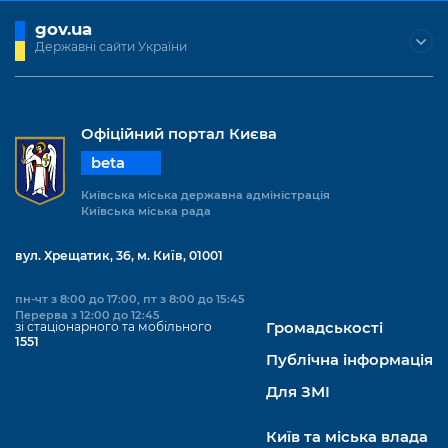
Підприємства, установи, організації
Уряд» – місцевий рівень»
Про відкриті дані
gov.ua
Портал Захисників та Захисниць
Державні сайти України
Kyiv International Relations
Важливе під час воєнного стану
Портал даних Києва
Безбар'єрність
Річні звіти
Публічні дашборди
Портал послуг
Гендерна політика
Офіційний портал Києва
Міський застосунок Київ Цифровий
beta
Безбар'єрність
Київська міська державна адміністрація
Важливе під час воєнного стану
Київська міська рада
Київська міська військова адміністрація
вул. Хрещатик, 36, м. Київ, 01001
пн-чт з 8:00 до 17:00, пт з 8:00 до 15:45
Перерва з 12:00 до 12:45
зі стаціонарного та мобільного
Громадськості
1551
Публічна інформація
Для ЗМІ
Київ та міська влада