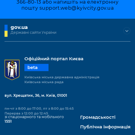
Підприємства, установи, організації
366-80-13 або напишіть на електронну
Уряд» – місцевий рівень»
Про відкриті дані
пошту
support.web@kyivcity.gov.ua
Портал Захисників та Захисниць
Kyiv International Relations
Важливе під час воєнного стану
Портал даних Києва
Безбар'єрність
gov.ua
Річні звіти
Публічні дашборди
Державні сайти України
Портал послуг
Гендерна політика
Міський застосунок Київ Цифровий
Безбар'єрність
Офіційний портал Києва
Важливе під час воєнного стану
Київська міська військова адміністрація
beta
Київська міська державна адміністрація
Київська міська рада
вул. Хрещатик, 36, м. Київ, 01001
пн-чт з 8:00 до 17:00, пт з 8:00 до 15:45
Перерва з 12:00 до 12:45
зі стаціонарного та мобільного
Громадськості
1551
Публічна інформація