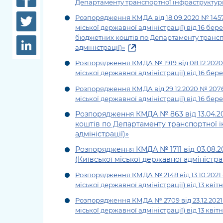
Департаменту транспортної інфраструктури 
довідки
Структура
Розпорядження КМДА від 18.09.2020 № 1457
Лікарні 
міської державної адміністрації) від 16 бе
Рішення та розпорядження
бюджетних коштів по Департаменту транспор
Освіта та
адміністрації)»
Проєкти розпоряджень, що
заклади
Розпорядження КМДА № 1919 від 08.12.2020
перебувають на погодженні
міської державної адміністрації) від 16 бер
КМВА
Дороги, 
Розпорядження КМДА від
29.12.2020 № 20
парковки
міської державної адміністрації)
від 16 бер
Навколи
Розпорядження КМДА № 863 від 13.04.202
середови
коштів по Департаменту транспортної і
адміністрації)»
Розпорядження КМДА № 1711 від 03.08.2
(Київської міської державної адміністрац
Розпорядження КМДА № 2148 від 13.10.2021 
міської державної адміністрації) від 13 квіт
Розпорядження КМДА № 2709 від 23.12.2021
міської державної адміністрації) від 13 квіт