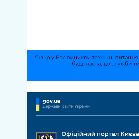
Якщо у Вас виникли технічні питання
будь ласка, до служби т
gov.ua
Державні сайти України
Офіційний портал Києв