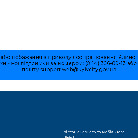
 або побажання з приводу доопрацювання Єдиного 
ехнічної підтримки за номером: (044) 366-80-13 аб
пошту
support.web@kyivcity.gov.ua
а
зі стаціонарного та мобільного
1551