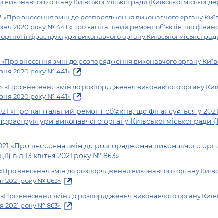
Громадська
Вакансії
Відкритий бюд
виконавчого органу Київської міської ради (Київської міської дер
ся на
експертиза
Фінанси та бюджет
Інформація з
Поря
новин
 «Про внесення змін до розпорядження виконавчого органу Київсь
Статистика
Контактний це
та медицина
обмеженим
оска
анонс
резня 2020 року № 441 «Про капітальний ремонт об'єктів, що фінанс
Громадський
Безпека та
доступом
рішен
КМДА
тної інфраструктури виконавчого органу Київської міської ради
Звернення громадян
 навчальні
бюджет
правопорядок
безді
Subsc
Подати запит
розпо
to
 «Про внесення змін до розпорядження виконавчого органу Київсь
Регуляторна діяльність
Ритуальні послуги
онлайн
інфор
anno
езня 2020 року № 441»
транспорт та
ment
76
«Про внесення змін
до
розпорядження виконавчого органу Київс
Іноземцям / For
Проекти
Звіти
from 
езня 2020 року № 441»
foreigners
нормативно-
опра
KCSA
шнє
1 «Про капітальний ремонт об'єктів, що фінансується у 202
правових та
запит
ще міста
нфраструктури виконавчого органу Київської міської ради (
інших актів
публі
інфо
021 «Про внесення змін до розпорядження виконавчого орган
ії) від 13 квітня 2021 року № 863»
«Про внесення змін до розпорядження виконавчого органу Київськ
ня 2021 року № 863»
 «Про внесення змін до розпорядження виконавчого органу Київсь
ня 2021 року № 863»