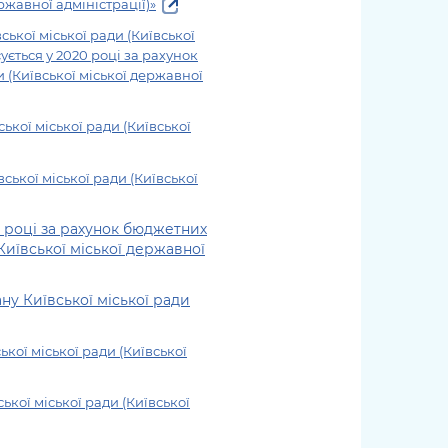
жет
Річні звіти
жавної адміністрації)»
Києва
журналіст
міській військовій
coverage
Портал послуг
док
и та
ський
адміністрації
of
кої міської ради (Київської
нтр
Гендерна політика
Публічні
рження
и від
запит /
ується у 2020 році за рахунок
hospitals
Міський застосунок Київ
дашборди
ь, дій чи
 /
«Ініціатива
 (Київської міської державної
Submitting
at work
Безбар'єрність
Цифровий
яльності
ribe
«Партнерство
a media
under
рядників
«Відкритий Уряд» –
request
кої міської ради (Київської
martial law
Київська міська військова
Важливе під час
мації
unce
місцевий рівень»
адміністрація
воєнного стану
s
Контакти
ької міської ради (Київської
 про
Важливе під час
the
для медіа
цювання
воєнного стану
/ Contacts
1 році за рахунок бюджетних
ів на
for mass
Київської міської державної
чну
media
рмацію
у Київської міської ради
ої міської ради (Київської
кої міської ради (Київської