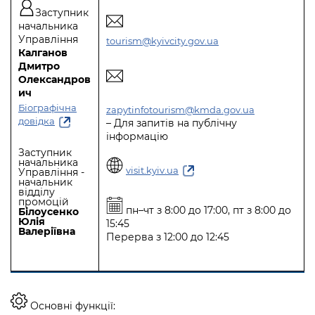
Заступник
начальника
Управління
tourism@kyivcity.gov.ua
Калганов
Дмитро
Олександров
ич
Біографічна
zapytinfotourism@kmda.gov.ua
довідка
– Для запитів на публічну
інформацію
Заступник
начальника
visit.kyiv.ua
Управління -
начальник
відділу
промоцій
пн–чт з 8:00 до 17:00, пт з 8:00 до
Білоусенко
Юлія
15:45
Валеріївна
Перерва з 12:00 до 12:45
Основнi функцiї: