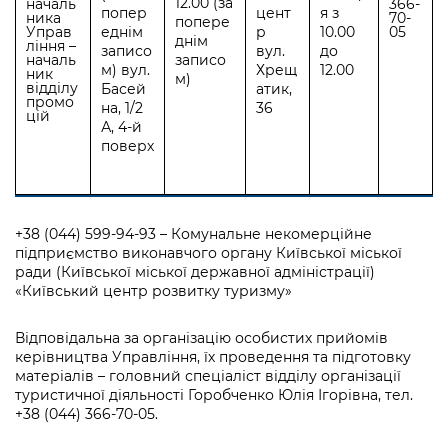
12.00 (за
началь
366-
попер
цент
я з
ника
70-
попере
Управ
еднім
р
10.00
05
днім
ління –
записо
вул.
до
началь
записо
м) вул.
Хрещ
12.00
ник
м)
відділу
Басей
атик,
промо
на, 1/2
36
цій
А, 4-й
поверх
+38 (044) 599-94-93 – Комунальне некомерційне
підприємство виконавчого органу Київської міської
ради (Київської міської державної адміністрації)
«Київський центр розвитку туризму»
Відповідальна за організацію особистих прийомів
керівництва Управління, їх проведення та підготовку
матеріалів – головний спеціаліст відділу організації
туристичної діяльності Горобченко Юлія Ігорівна, тел.
+38 (044) 366-70-05.