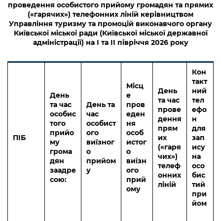
проведення особистого прийому громадян та прямих
(«гарячих») телефонних ліній керівництвом
Управління туризму та промоцій виконавчого органу
Київської міської ради (Київської міської державної
адміністрації) на І
та ІІ
півріччя 2026 року
Кон
такт
Місц
День
ний
День
е
та час
тел
та час
День та
пров
прове
ефо
особис
час
еден
дення
н
того
особист
ня
прям
для
прийо
ого
особ
ПІБ
их
зап
му
виїзног
истог
(«гаря
ису
грома
о
о
чих»)
на
дян
прийом
виїзн
телеф
осо
заадре
у
ого
онних
бис
сою:
прий
ліній
тий
ому
при
йом