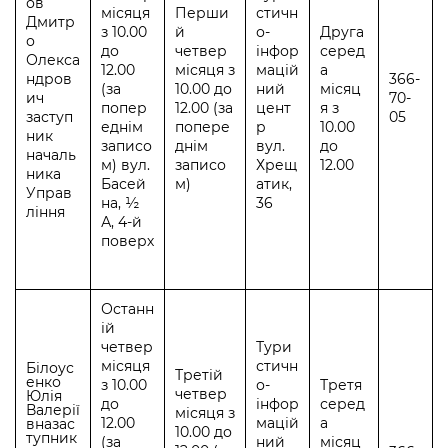
ов
місяця
Перши
стичн
Дмитр
з 10.00
й
о-
Друга
о
до
четвер
інфор
серед
Олекса
12.00
місяця з
мацій
а
ндров
366-
(за
10.00 до
ний
місяц
ич
70-
попер
12.00 (за
цент
я з
заступ
05
еднім
попере
р
10.00
ник
записо
днім
вул.
до
началь
м) вул.
записо
Хрещ
12.00
ника
Басей
м)
атик,
Управ
на, ½
36
ління
А, 4-й
поверх
Останн
ій
четвер
Тури
місяця
стичн
Білоус
Третій
енко
з 10.00
о-
Третя
четвер
Юлія
до
інфор
серед
Валерії
місяця з
12.00
мацій
а
вназас
10.00 до
тупник
(за
ний
місяц