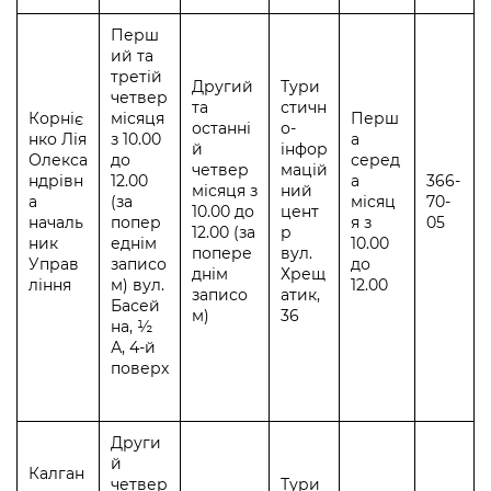
Перш
ий та
третій
Другий
Тури
четвер
та
стичн
Корніє
місяця
Перш
останні
о-
нко Лія
з 10.00
а
й
інфор
Олекса
до
серед
четвер
мацій
ндрівн
12.00
а
366-
місяця з
ний
а
(за
місяц
70-
10.00 до
цент
началь
попер
я з
05
12.00 (за
р
ник
еднім
10.00
попере
вул.
Управ
записо
до
днім
Хрещ
ління
м) вул.
12.00
записо
атик,
Басей
м)
36
на, ½
А, 4-й
поверх
Други
й
Калган
четвер
Тури