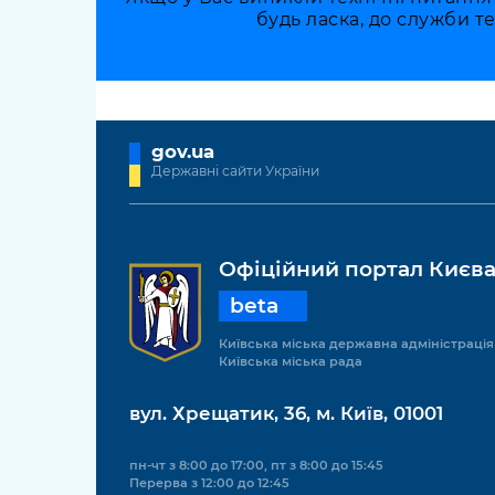
будь ласка, до служби т
gov.ua
Державні сайти України
Офіційний портал Києв
beta
Київська міська державна адміністрація
Київська міська рада
вул. Хрещатик, 36, м. Київ, 01001
пн-чт з 8:00 до 17:00, пт з 8:00 до 15:45
Перерва з 12:00 до 12:45