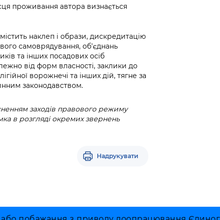
ісця проживання автора визнається
істить наклеп і образи, дискредитацію
евого самоврядування, об'єднань
ників та інших посадових осіб
алежно від форм власності, заклики до
ігійної ворожнечі та інших дій, тягне за
чинним законодавством.
ійсненням заходів правового режиму
ка в розгляді окремих звернень
Надрукувати
 або побажання з приводу доопрацювання Єдиного 