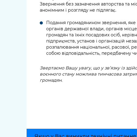
Звернення без зазначення авторства та м
анонімним і розгляду не підлягає.
Подання громадянином звернення, яке м
органів державної влади, органів місц
громадян та їхніх посадових осіб, керів
підприємств, установ і організацій нез
розпалювання національної, расової, рел
собою відповідальність, передбачену 
Звертаємо Вашу увагу, що у зв’язку із зд
воєнного стану можлива тимчасова затрим
громадян.
Якщо у Вас виникли технічні питання