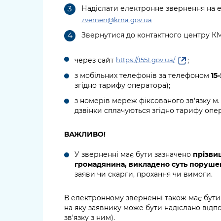
Надіслати електронне звернення на е
zvernen@kma.gov.ua
Звернутися до контактного центру К
через сайт
;
https://1551.gov.ua/
з мобільних телефонів за телефоном
15-
згідно тарифу оператора);
з номерів мереж фіксованого зв'язку м
дзвінки сплачуються згідно тарифу опер
ВАЖЛИВО!
У зверненні має бути зазначено
прізвищ
громадянина, викладено суть поруше
заяви чи скарги, прохання чи вимоги.
В електронному зверненні також має бути
на яку заявнику може бути надіслано відпо
зв'язку з ним).