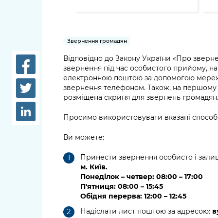
довідки
Структура
Лікарні 
Рішення та розпорядження
Звернення громадян
Освіта та
Проєкти розпоряджень, що
заклади
Відповідно до Закону України «Про зверн
перебувають на погодженні
звернення під час особистого прийому, н
КМВА
Дороги, 
електронною поштою за допомогою мережі 
звернення телефоном. Також, на першому п
парковки
розміщена скриня для звернень громадян
Навколи
Просимо використовувати вказані способ
середови
Ви можете:
Принести звернення особисто і зали
м. Київ.
Понеділок – четвер: 08:00 – 17:00
П'ятниця: 08:00 – 15:45
Обідня перерва: 12:00 – 12:45
Надіслати лист поштою за адресою:
ву