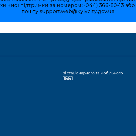
ехнічної підтримки за номером: (044) 366-80-13 аб
пошту
support.web@kyivcity.gov.ua
а
зі стаціонарного та мобільного
1551