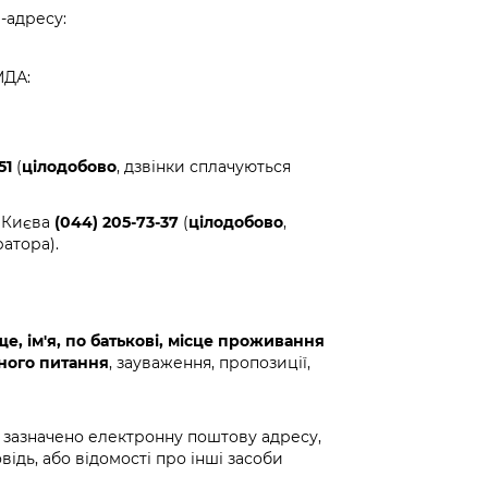
-адресу:
МДА:
51
(
цілодобово
, дзвінки сплачуються
. Києва
(044) 205-73-37
(
цілодобово
,
атора).
е, ім'я, по батькові, місце проживання
ного питання
, зауваження, пропозиції,
 зазначено електронну поштову адресу,
відь, або відомості про інші засоби