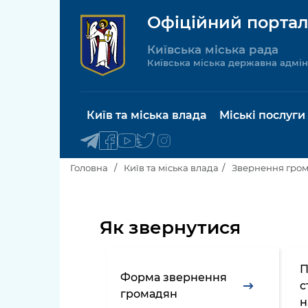
Офіційний портал
Київська міська рада
Київська міська державна адмін
Київ та міська влада
Міські послуги
Головна
Київ та міська влада
Звернення гро
Київський міський голова
Будинок 
послуги
Як звернутися
Київська міська рада
Пільги, су
Про Київ
соціальн
П
Форма звернення
с
громадян
Керівництво КМДА
Паспорт, 
н