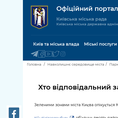
Офіційний портал
Київська міська рада
Київська міська державна адмін
Київ та міська влада
Міські послуги
Головна
Навколишнє середовище міста
Парк
Київський міський голова
Будинок 
послуги
Хто відповідальний з
Київська міська рада
Пільги, су
Про Київ
соціальн
Зеленими зонами міста Києва опікується 
Керівництво КМДА
Паспорт, 
об’єднує десять райо
КО «Київзеленбуд»