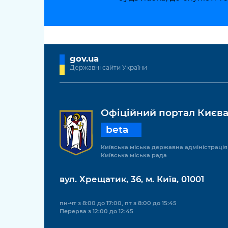
gov.ua
Державні сайти України
Офіційний портал Києв
beta
Київська міська державна адміністрація
Київська міська рада
вул. Хрещатик, 36, м. Київ, 01001
пн-чт з 8:00 до 17:00, пт з 8:00 до 15:45
Перерва з 12:00 до 12:45