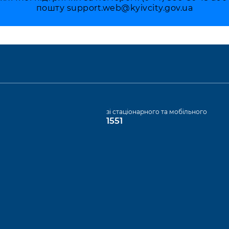
пошту
support.web@kyivcity.gov.ua
а
зі стаціонарного та мобільного
1551