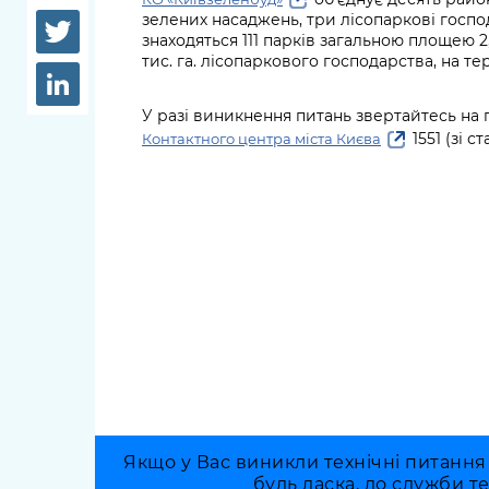
довідки
зелених насаджень, три лісопаркові госп
Структура
знаходяться 111 парків загальною площею 2,
Лікарні 
тис. га. лісопаркового господарства, на те
Рішення та розпорядження
Освіта та
У разі виникнення питань звертайтесь на 
Проєкти розпоряджень, що
заклади
1551 (зі с
Контактного центра міста Києва
перебувають на погодженні
КМВА
Дороги, 
парковки
Навколи
середови
Якщо у Вас виникли технічні питання
будь ласка, до служби т