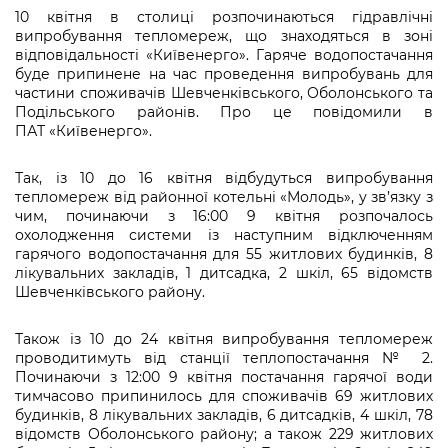
інформації
Рішення та розпорядження
Освіта та навчальні заклади
10 квітня в столиці розпочинаються гідравлічні
Громадська експертиза
Медіагалерея
випробування тепломереж, що знаходяться в зоні
Інформація з обмеженим доступом
Портал Послуг
Проєкти розпоряджень, що
відповідальності «Київенерго». Гаряче водопостачання
Дороги, транспорт та парковки
Громадський бюджет
Підписатися на новини та анонси від
буде припинене на час проведення випробувань для
перебувають на погодженні КМВА
Подати запит онлайн
КМДА / Subscribe to announcements
частини споживачів Шевченківського, Оболонського та
Навколишнє середовище міста
Консультації з громадськістю
from the KCSA
Подільського районів. Про це повідомили в
Рішення Київради
Проекти нормативно-правових та
ПАТ «Київенерго».
Містобудування та земельні ділянки
Громадська рада
інших актів
Порядок акредитації медіа /
Контактна інформація
Accreditation process
Так, із 10 до 16 квітня відбудуться випробування
Культура, спорт, дозвілля
Петиції
Нормативна база
тепломереж від районної котельні «Молодь», у зв’язку з
Графік роботи та прийому громадян
Подати журналістський запит /
чим, починаючи з 16:00 9 квітня розпочалось
Бізнес та ліцензування
Відкритий бюджет
Питання і відповіді про публічну
охолодження системи із наступним відключенням
Submitting a media request
Вакансії
гарячого водопостачання для 55 житлових будинків, 8
інформацію
Фінанси та бюджет
Контактний центр
лікувальних закладів, 1 дитсадка, 2 шкіл, 65 відомств
Зйомки в лікарнях в умовах воєнного
Статистика
Шевченківського району.
Порядок оскарження рішень, дій чи
стану / Rules for media coverage of
Безпека та правопорядок
Допомога учасникам АТО
бездіяльності розпорядників інформації
hospitals at work under martial law
Звернення громадян
Також із 10 до 24 квітня випробування тепломереж
Ритуальні послуги
Рада з питань внутрішньо переміщених
проводитимуть від станції теплопостачання № 2.
Звіти про опрацювання запитів на
Контакти для медіа / Contacts for mass
Регуляторна діяльність
осіб при Київській міській військовій
Починаючи з 12:00 9 квітня постачання гарячої води
публічну інформацію
media
Іноземцям / For foreigners
тимчасово припинилось для споживачів 69 житлових
адміністрації
Промисловість і наука Києва
будинків, 8 лікувальних закладів, 6 дитсадків, 4 шкіл, 78
Інформація для споживачів
відомств Оболонського району; а також 229 житлових
Пам'ятки культурної спадщини
«Ініціатива «Партнерство «Відкритий