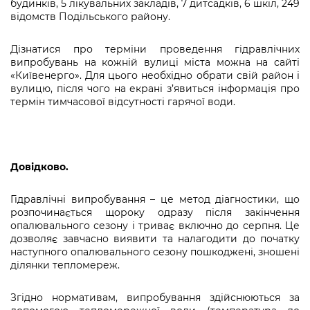
будинків, 5 лікувальних закладів, 7 дитсадків, 6 шкіл, 249
Підприємства, установи, організації
Уряд» – місцевий рівень»
Про відкриті дані
відомств Подільського району.
Портал Захисників та Захисниць
Kyiv International Relations
Важливе під час воєнного стану
Портал даних Києва
Безбар'єрність
Дізнатися про терміни проведення гідравлічних
Річні звіти
випробувань на кожній вулиці міста можна на сайті
Публічні дашборди
«Київенерго». Для цього необхідно обрати свій район і
Портал послуг
вулицю, після чого на екрані з’явиться інформація про
Гендерна політика
термін тимчасової відсутності гарячої води.
Міський застосунок Київ Цифровий
Безбар'єрність
Важливе під час воєнного стану
Київська міська військова адміністрація
Довідково.
Гідравлічні випробування – це метод діагностики, що
розпочинається щороку одразу після закінчення
опалювального сезону і триває включно до серпня. Це
дозволяє завчасно виявити та налагодити до початку
наступного опалювального сезону пошкоджені, зношені
ділянки тепломереж.
Згідно нормативам, випробування здійснюються за