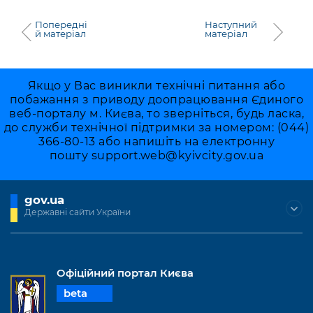
Попередні
Наступний
й матеріал
матеріал
Якщо у Вас виникли технічні питання або
побажання з приводу доопрацювання Єдиного
веб-порталу м. Києва, то зверніться, будь ласка,
до служби технічної підтримки за номером: (044)
366-80-13 або напишіть на електронну
пошту
support.web@kyivcity.gov.ua
gov.ua
Державні сайти України
Офіційний портал Києва
beta