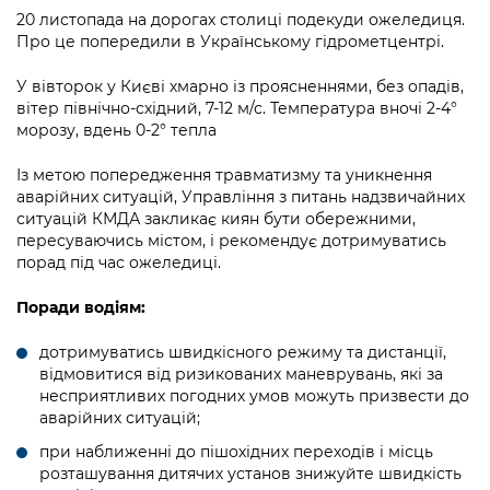
інформації
Рішення та розпорядження
Освіта та навчальні заклади
Громадська експертиза
20 листопада на дорогах столиці подекуди ожеледиця.
Медіагалерея
Про це попередили в Українському гідрометцентрі.
Інформація з обмеженим доступом
Портал Послуг
Проєкти розпоряджень, що
Дороги, транспорт та парковки
Громадський бюджет
Підписатися на новини та анонси від
перебувають на погодженні КМВА
У вівторок у Києві хмарно із проясненнями, без опадів,
Подати запит онлайн
КМДА / Subscribe to announcements
Навколишнє середовище міста
вітер північно-східний, 7-12 м/с. Температура вночі 2-4°
Консультації з громадськістю
from the KCSA
Рішення Київради
морозу, вдень 0-2° тепла
Проекти нормативно-правових та
Містобудування та земельні ділянки
Громадська рада
інших актів
Порядок акредитації медіа /
Контактна інформація
Із метою попередження травматизму та уникнення
Accreditation process
аварійних ситуацій, Управління з питань надзвичайних
Культура, спорт, дозвілля
Петиції
Нормативна база
ситуацій КМДА закликає киян бути обережними,
Графік роботи та прийому громадян
Подати журналістський запит /
пересуваючись містом, і рекомендує дотримуватись
Бізнес та ліцензування
Відкритий бюджет
Питання і відповіді про публічну
Submitting a media request
порад під час ожеледиці.
Вакансії
інформацію
Фінанси та бюджет
Контактний центр
Зйомки в лікарнях в умовах воєнного
Поради водіям:
Статистика
Порядок оскарження рішень, дій чи
стану / Rules for media coverage of
Безпека та правопорядок
Допомога учасникам АТО
бездіяльності розпорядників інформації
дотримуватись швидкісного режиму та дистанції,
hospitals at work under martial law
Звернення громадян
відмовитися від ризикованих маневрувань, які за
Ритуальні послуги
Рада з питань внутрішньо переміщених
Звіти про опрацювання запитів на
несприятливих погодних умов можуть призвести до
Контакти для медіа / Contacts for mass
Регуляторна діяльність
осіб при Київській міській військовій
аварійних ситуацій;
публічну інформацію
media
Іноземцям / For foreigners
адміністрації
Промисловість і наука Києва
при наближенні до пішохідних переходів і місць
Інформація для споживачів
розташування дитячих установ знижуйте швидкість
Пам'ятки культурної спадщини
«Ініціатива «Партнерство «Відкритий