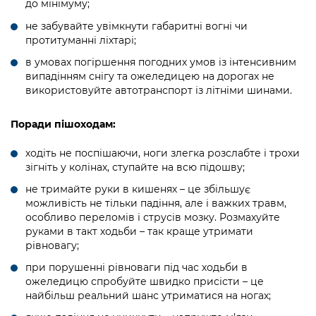
до мінімуму;
Підприємства, установи, організації
Уряд» – місцевий рівень»
Про відкриті дані
Портал Захисників та Захисниць
не забувайте увімкнути габаритні вогні чи
Kyiv International Relations
Важливе під час воєнного стану
протитуманні ліхтарі;
Портал даних Києва
Безбар'єрність
в умовах погіршення погодних умов із інтенсивним
Річні звіти
Публічні дашборди
випадінням снігу та ожеледицею на дорогах не
Портал послуг
використовуйте автотранспорт із літніми шинами.
Гендерна політика
Міський застосунок Київ Цифровий
Безбар'єрність
Поради пішоходам:
Важливе під час воєнного стану
Київська міська військова адміністрація
ходіть не поспішаючи, ноги злегка розслабте і трохи
зігніть у колінах, ступайте на всю підошву;
не тримайте руки в кишенях – це збільшує
можливість не тільки падіння, але і важких травм,
особливо переломів і струсів мозку. Розмахуйте
руками в такт ходьби – так краще утримати
рівновагу;
при порушенні рівноваги під час ходьби в
ожеледицю спробуйте швидко присісти – це
найбільш реальний шанс утриматися на ногах;