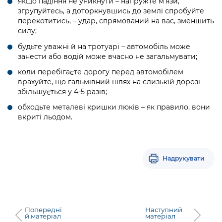
якщо падіння не уникнути – напружте м’язи,
згрупуйтесь, а доторкнувшись до землі спробуйте
перекотитись, – удар, спрямований на вас, зменшить
силу;
будьте уважні й на тротуарі – автомобіль може
занести або водій може вчасно не загальмувати;
коли перебігаєте дорогу перед автомобілем
врахуйте, що гальмівний шлях на слизькій дорозі
збільшується у 4-5 разів;
обходьте металеві кришки люків – як правило, вони
вкриті льодом.
Надрукувати
Попередні
Наступний
й матеріал
матеріал