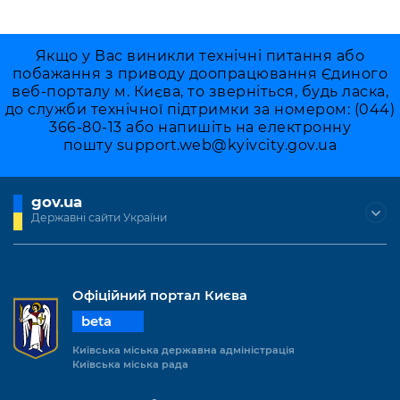
Якщо у Вас виникли технічні питання або
побажання з приводу доопрацювання Єдиного
веб-порталу м. Києва, то зверніться, будь ласка,
до служби технічної підтримки за номером: (044)
366-80-13 або напишіть на електронну
пошту
support.web@kyivcity.gov.ua
gov.ua
Державні сайти України
Офіційний портал Києва
beta
Київська міська державна адміністрація
Київська міська рада