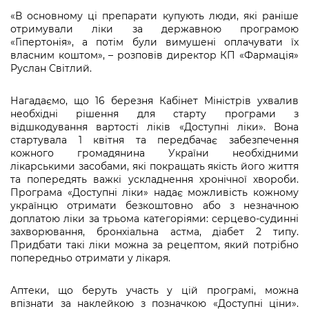
«В основному ці препарати купують люди, які раніше
отримували ліки за державною програмою
«Гіпертонія», а потім були вимушені оплачувати їх
власним коштом», – розповів директор КП «Фармація»
Руслан Світлий.
Нагадаємо, що 16 березня Кабінет Міністрів ухвалив
необхідні рішення для старту програми з
відшкодування вартості ліків «Доступні ліки». Вона
стартувала 1 квітня та передбачає забезпечення
кожного громадянина України необхідними
лікарськими засобами, які покращать якість його життя
та попередять важкі ускладнення хронічної хвороби.
Програма «Доступні ліки» надає можливість кожному
українцю отримати безкоштовно або з незначною
доплатою ліки за трьома категоріями: серцево-судинні
захворювання, бронхіальна астма, діабет 2 типу.
Придбати такі ліки можна за рецептом, який потрібно
попередньо отримати у лікаря.
Аптеки, що беруть участь у цій програмі, можна
впізнати за наклейкою з позначкою «Доступні ціни».