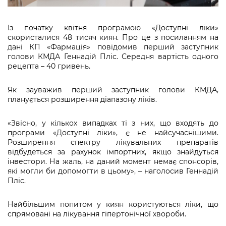
Підприємства, установи, організації
Уряд» – місцевий рівень»
Про відкриті дані
Портал Захисників та Захисниць
Kyiv International Relations
Із початку квітня програмою «Доступні ліки»
Важливе під час воєнного стану
Портал даних Києва
Безбар'єрність
скористалися 48 тисяч киян. Про це з посиланням на
Річні звіти
дані КП «Фармація» повідомив перший заступник
Публічні дашборди
голови КМДА Геннадій Пліс. Середня вартість одного
Портал послуг
рецепта – 40 гривень.
Гендерна політика
Міський застосунок Київ Цифровий
Безбар'єрність
Як зауважив перший заступник голови КМДА,
планується розширення діапазону ліків.
Важливе під час воєнного стану
Київська міська військова адміністрація
«Звісно, у кількох випадках ті з них, що входять до
програми «Доступні ліки», є не найсучаснішими.
Розширення спектру лікувальних препаратів
відбудеться за рахунок імпортних, якщо знайдуться
інвестори. На жаль, на даний момент немає спонсорів,
які могли би допомогти в цьому», – наголосив Геннадій
Пліс.
Найбільшим попитом у киян користуються ліки, що
спрямовані на лікування гіпертонічної хвороби.