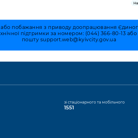
На
 або побажання з приводу доопрацювання Єдиного 
ехнічної підтримки за номером: (044) 366-80-13 аб
пошту
support.web@kyivcity.gov.ua
а
зі стаціонарного та мобільного
1551