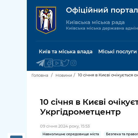
Офіційний портал
Київська міська рада
Київська міська державна адмін
Київ та міська влада
Міські послуги
10 січня в Києві очікується
Головна
Новини
Київський міський голова
Будинок 
послуги
10 січня в Києві очіку
Київська міська рада
Укргідрометцентр
Пільги, су
Про Київ
соціальн
09 січня 2024 року, 15:53
Керівництво КМДА
Паспорт, 
Навколишнє середовище міста
Безпека та прав