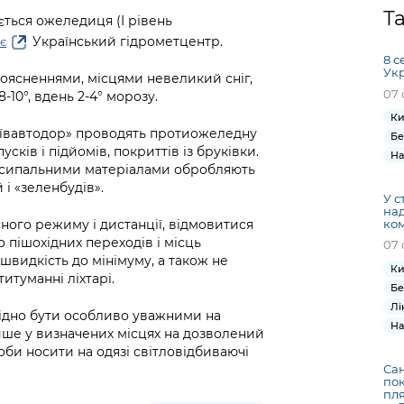
Громадська
Вакансії
Відкритий бюд
ся на
Т
ується ожеледиця (I рівень
експертиза
Фінанси та бюджет
Інформація з
Поря
новин
Український гідрометцентр.
є
Статистика
Контактний це
та медицина
обмеженим
оска
анонс
8 с
Громадський
Безпека та
доступом
рішен
КМДА
Ук
роясненнями, місцями невеликий сніг,
Звернення громадян
 навчальні
бюджет
правопорядок
безді
Subsc
07 
8-10°, вдень 2-4° морозу.
Подати запит
розпо
to
Ки
Регуляторна діяльність
Ритуальні послуги
онлайн
інфор
anno
иївавтодор» проводять протиожеледну
Бе
транспорт та
сків і підйомів, покриттів із бруківки.
ment
На
Іноземцям / For
Проекти
осипальними матеріалами обробляють
Звіти
from 
foreigners
і «зеленбудів».
нормативно-
опра
KCSA
У с
шнє
правових та
запит
на
ще міста
ком
ного режиму і дистанції, відмовитися
інших актів
публі
 пішохідних переходів і місць
07 
інфо
видкість до мінімуму, а також не
Ки
итуманні ліхтарі.
Бе
Лі
хідно бути особливо уважними на
На
ише у визначених місцях на дозволений
оби носити на одязі світловідбиваючі
Сан
пок
пля