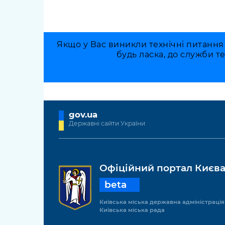
Якщо у Вас виникли технічні питання
будь ласка, до служби т
gov.ua
Державні сайти України
Офіційний портал Києв
beta
Київська міська державна адміністрація
Київська міська рада