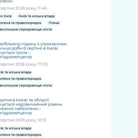
Плесо»
серпня 2026 року, 11:46
о Київ
Київ та міська влада
зпека та правопорядок
Пляжі
вколишнє середовище міста
айближчу годину з утриманням
кінця доби 6 серпня в Києві
кується гроза –
ргідрометцентр
серпня 2026 року, 17:03
їв та міська влада
зпека та правопорядок
вколишнє середовище міста
ерпня в Києві та області
кується надзвичайний рівень
жежної небезпеки –
ргідрометцентр
серпня 2026 року, 16:51
їв та міська влада
зпека та правопорядок