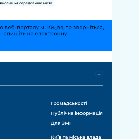
вколишнє середовище міста
веб-порталу м. Києва, то зверніться,
о напишіть на електронну
Громадськості
Публічна інформація
Для ЗМІ
Київ та міська влада