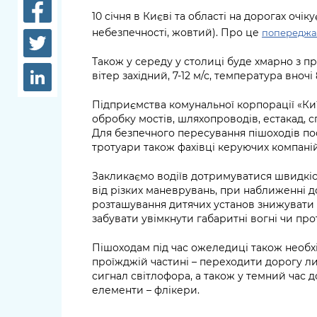
довідки
10 січня в Києві та області на дорогах очік
Структура
небезпечності, жовтий). Про це
попереджа
Лікарні 
Рішення та розпорядження
Також у середу у столиці буде хмарно з п
Освіта та
вітер західний, 7-12 м/с, температура вночі 
Проєкти розпоряджень, що
заклади
перебувають на погодженні
Підприємства комунальної корпорації «К
КМВА
Дороги, 
обробку мостів, шляхопроводів, естакад, спу
парковки
Для безпечного пересування пішоходів п
тротуари також фахівці керуючих компаній 
Навколи
середови
Закликаємо водіїв дотримуватися швидкіс
від різких маневрувань, при наближенні до
розташування дитячих установ знижувати ш
забувати увімкнути габаритні вогні чи прот
Пішоходам під час ожеледиці також необ
проїжджій частині – переходити дорогу л
сигнал світлофора, а також у темний час д
елементи – флікери.