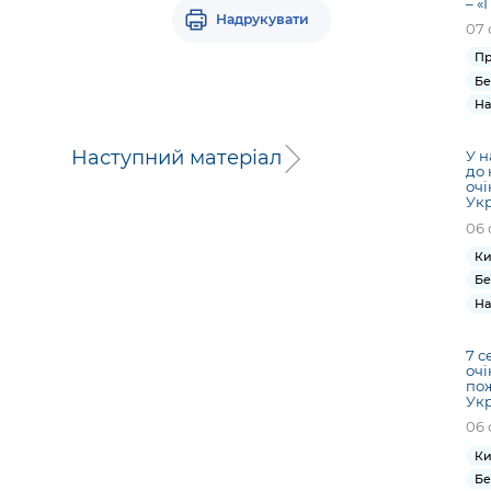
– «
Надрукувати
07 
Пр
Бе
На
Наступний матеріал
У н
до 
очі
Ук
06 
Ки
Бе
На
7 с
очі
по
Ук
06 
Ки
Бе