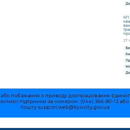
До
КП 
ква
вак
тра
пр
27 
Бе
Ки
Пр
Мі
До
 або побажання з приводу доопрацювання Єдиного 
ехнічної підтримки за номером: (044) 366-80-13 аб
пошту
support.web@kyivcity.gov.ua