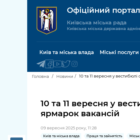
Офіційний портал
Київська міська рада
Київська міська державна адмін
Київ та міська влада
Міські послуги
10 та 11 вересня у вестибюл
Головна
Новини
Київський міський голова
Будинок 
послуги
10 та 11 вересня у ве
Київська міська рада
ярмарок вакансій
Пільги, су
Про Київ
соціальн
09 вересня 2025 року, 11:28
Керівництво КМДА
Паспорт, 
Київ та міська влада
Праця та зайнятість
Міськ