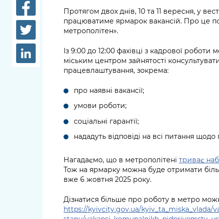
довідки
Протягом двох днів, 10 та 11 вересня, у ве
Структура
працюватиме ярмарок вакансій. Про це п
Лікарні 
метрополітен».
Рішення та розпорядження
Освіта та
Із 9:00 до 12:00 фахівці з кадрової роботи
Проєкти розпоряджень, що
заклади
міським центром зайнятості консультувати
перебувають на погодженні
працевлаштування, зокрема:
КМВА
Дороги, 
парковки
про наявні вакансії;
умови роботи;
Навколи
соціальні гарантії;
середови
нададуть відповіді на всі питання щод
Нагадаємо, що в метрополітені
триває наб
Тож на ярмарку можна буде отримати біль
вже 6 жовтня 2025 року.
Дізнатися більше про роботу в метро мож
https://kyivcity.gov.ua/kyiv_ta_miska_vlada/
stanu/vakansi_komunalnikh_pidpriyemstv_u