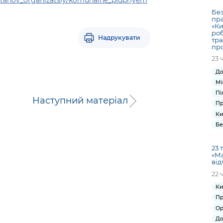
Без
пр
«Ки
роб
Надрукувати
тра
пр
23 
До
Мі
Пі
Наступний матеріал
Пр
Ки
Бе
23 
«М
від
22 
Ки
Пр
Ор
До