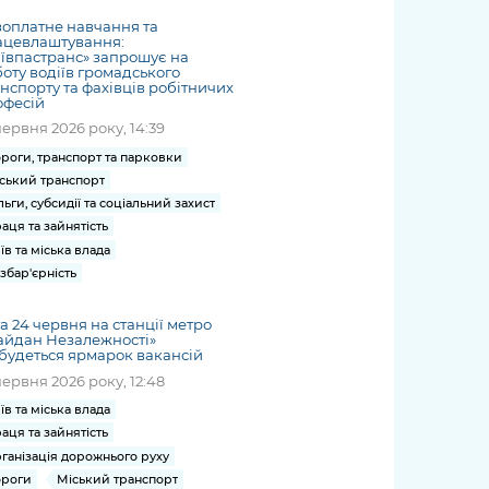
оплатне навчання та
ацевлаштування:
ївпастранс» запрошує на
оту водіїв громадського
нспорту та фахівців робітничих
офесій
червня 2026 року, 14:39
роги, транспорт та парковки
ський транспорт
льги, субсидії та соціальний захист
аця та зайнятість
їв та міська влада
збар'єрність
та 24 червня на станції метро
айдан Незалежності»
будеться ярмарок вакансій
червня 2026 року, 12:48
їв та міська влада
аця та зайнятість
ганізація дорожнього руху
роги
Міський транспорт