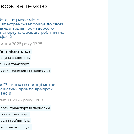
жет
Річні звіти
Києва
журналіст
міській військовій
coverage
акож за темою
Портал послуг
док
и та
ський
адміністрації
of
нтр
Гендерна політика
Публічні
рження
и від
запит /
hospitals
ота, що рухає місто:
Міський застосунок Київ
дашборди
ь, дій чи
 /
«Ініціатива
Submitting
ївпастранс» запрошує до своєї
at work
Безбар'єрність
Цифровий
анди водіїв громадського
яльності
ribe
«Партнерство
a media
under
нспорту та фахівців робітничих
рядників
«Відкритий Уряд» –
офесій
request
martial law
Київська міська військова
Важливе під час
мації
unce
місцевий рівень»
липня 2026 року, 12:25
адміністрація
воєнного стану
s
Контакти
їв та міська влада
 про
Важливе під час
the
для медіа
аця та зайнятість
цювання
воєнного стану
ський транспорт
/ Contacts
ів на
роги, транспорт та парковки
for mass
чну
media
рмацію
та 23 липня на станції метро
рещатик» пройде ярмарок
ансій
липня 2026 року, 11:08
роги, транспорт та парковки
ський транспорт
аця та зайнятість
їв та міська влада