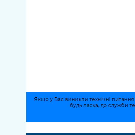
Якщо у Вас виникли технічні питання
будь ласка, до служби т