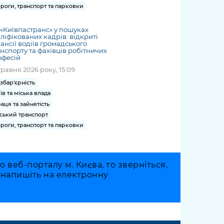
роги, транспорт та парковки
«Київпастранс» у пошуках
ліфікованих кадрів: відкриті
ансії водіїв громадського
нспорту та фахівців робітничих
офесій
травня 2026 року, 15:09
збар'єрність
їв та міська влада
аця та зайнятість
ський транспорт
роги, транспорт та парковки
веб-порталу м. Києва, то зверніться,
о напишіть на електронну