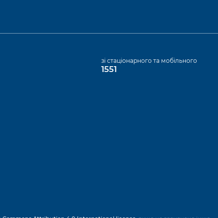
а
зі стаціонарного та мобільного
1551