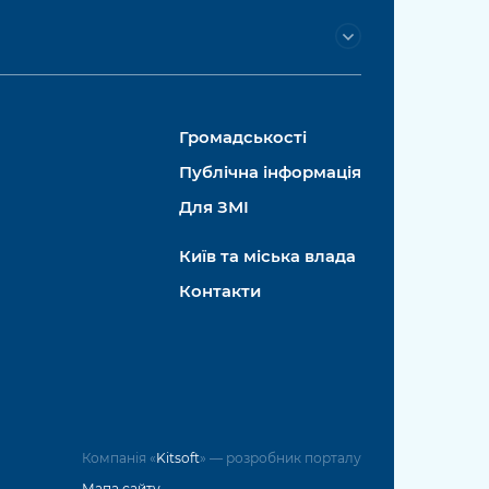
Громадськості
Публічна інформація
Для ЗМІ
Київ та міська влада
Контакти
Компанія «
Kitsoft
» — розробник порталу
Мапа сайту