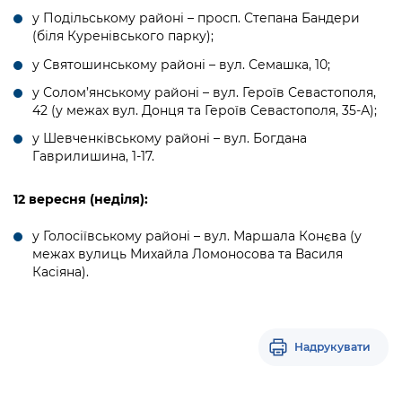
Підприємства, установи, організації
Уряд» – місцевий рівень»
Про відкриті дані
у Подільському районі – просп. Степана Бандери
Портал Захисників та Захисниць
(біля Куренівського парку);
Kyiv International Relations
Важливе під час воєнного стану
Портал даних Києва
Безбар'єрність
у Святошинському районі – вул. Семашка, 10;
Річні звіти
у Солом’янському районі – вул. Героїв Севастополя,
Публічні дашборди
Портал послуг
42 (у межах вул. Донця та Героїв Севастополя, 35-А);
Гендерна політика
у Шевченківському районі – вул. Богдана
Міський застосунок Київ Цифровий
Гаврилишина, 1-17.
Безбар'єрність
Важливе під час воєнного стану
Київська міська військова адміністрація
12 вересня (неділя):
у Голосіївському районі – вул. Маршала Конєва (у
межах вулиць Михайла Ломоносова та Василя
Касіяна).
Надрукувати