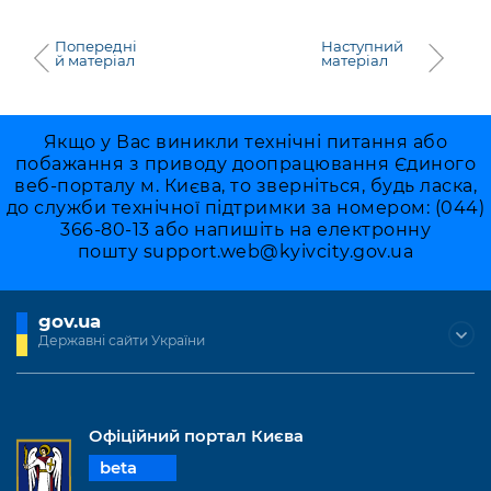
Попередні
Наступний
й матеріал
матеріал
Якщо у Вас виникли технічні питання або
побажання з приводу доопрацювання Єдиного
веб-порталу м. Києва, то зверніться, будь ласка,
до служби технічної підтримки за номером: (044)
366-80-13 або напишіть на електронну
пошту
support.web@kyivcity.gov.ua
gov.ua
Державні сайти України
Офіційний портал Києва
beta