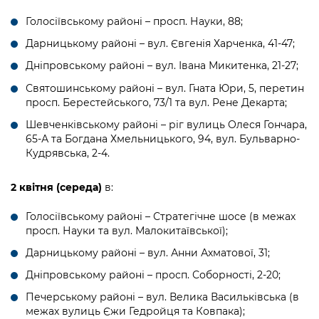
Підприємства, установи, організації
Уряд» – місцевий рівень»
Про відкриті дані
Портал Захисників та Захисниць
Голосіївському районі – просп. Науки, 88;
Kyiv International Relations
Важливе під час воєнного стану
Портал даних Києва
Дарницькому районі – вул. Євгенія Харченка, 41-47;
Безбар'єрність
Річні звіти
Дніпровському районі – вул. Івана Микитенка, 21-27;
Публічні дашборди
Портал послуг
Святошинському районі – вул. Гната Юри, 5, перетин
Гендерна політика
просп. Берестейського, 73/1 та вул. Рене Декарта;
Міський застосунок Київ Цифровий
Безбар'єрність
Шевченківському районі – ріг вулиць Олеся Гончара,
65-А та Богдана Хмельницького, 94, вул. Бульварно-
Важливе під час воєнного стану
Кудрявська, 2-4.
Київська міська військова адміністрація
2 квітня (середа)
в:
Голосіївському районі – Стратегічне шосе (в межах
просп. Науки та вул. Малокитаївської);
Дарницькому районі – вул. Анни Ахматової, 31;
Дніпровському районі – просп. Соборності, 2-20;
Печерському районі – вул. Велика Васильківська (в
межах вулиць Єжи Гедройця та Ковпака);