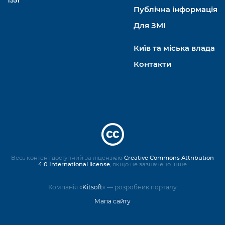
1551
Публічна інформація
Для ЗМІ
Київ та міська влада
Контакти
Весь контент доступний за ліцензією
Creative Commons Attribution
4.0 International license
, якщо не зазначено інше
Компанія «
Kitsoft
» — розробник порталу
Мапа сайту