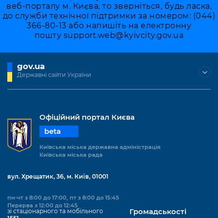
веб-порталу м. Києва, то зверніться, будь ласка,
до служби технічної підтримки за номером: (044)
366-80-13 або напишіть на електронну
пошту
support.web@kyivcity.gov.ua
gov.ua
Державні сайти України
Офіційний портал Києва
beta
Київська міська державна адміністрація
Київська міська рада
вул. Хрещатик, 36, м. Київ, 01001
пн-чт з 8:00 до 17:00, пт з 8:00 до 15:45
Перерва з 12:00 до 12:45
зі стаціонарного та мобільного
Громадськості