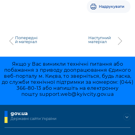
Підприємства, установи, організації
Уряд» – місцевий рівень»
Про відкриті дані
Надрукувати
Портал Захисників та Захисниць
Kyiv International Relations
Важливе під час воєнного стану
Портал даних Києва
Безбар'єрність
Річні звіти
Публічні дашборди
Портал послуг
Попередні
Наступний
Гендерна політика
й матеріал
матеріал
Міський застосунок Київ Цифровий
Безбар'єрність
Важливе під час воєнного стану
Якщо у Вас виникли технічні питання або
Київська міська військова адміністрація
побажання з приводу доопрацювання Єдиного
веб-порталу м. Києва, то зверніться, будь ласка,
до служби технічної підтримки за номером: (044)
366-80-13 або напишіть на електронну
пошту
support.web@kyivcity.gov.ua
gov.ua
Державні сайти України