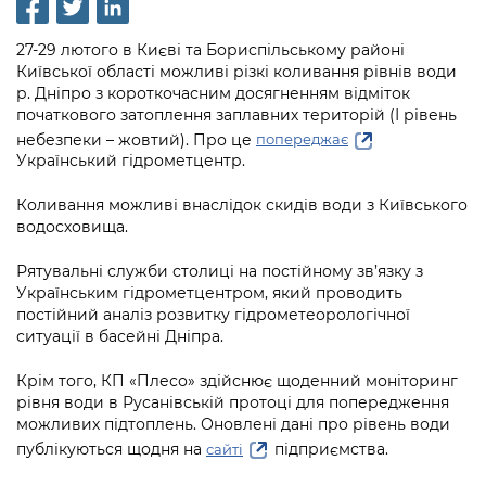
інформації
Рішення та розпорядження
Освіта та навчальні заклади
Громадська експертиза
Медіагалерея
Інформація з обмеженим доступом
Портал Послуг
27-29 лютого в Києві та Бориспільському районі
Проєкти розпоряджень, що
Дороги, транспорт та парковки
Громадський бюджет
Київської області можливі різкі коливання рівнів води
Підписатися на новини та анонси від
перебувають на погодженні КМВА
Подати запит онлайн
р. Дніпро з короткочасним досягненням відміток
КМДА / Subscribe to announcements
Навколишнє середовище міста
Консультації з громадськістю
початкового затоплення заплавних територій (І рівень
from the KCSA
Рішення Київради
Проекти нормативно-правових та
небезпеки – жовтий). Про це
попереджає
Містобудування та земельні ділянки
Громадська рада
Український гідрометцентр.
інших актів
Порядок акредитації медіа /
Контактна інформація
Accreditation process
Культура, спорт, дозвілля
Петиції
Коливання можливі внаслідок скидів води з Київського
Нормативна база
Графік роботи та прийому громадян
водосховища.
Подати журналістський запит /
Бізнес та ліцензування
Відкритий бюджет
Питання і відповіді про публічну
Submitting a media request
Вакансії
Рятувальні служби столиці на постійному зв’язку з
інформацію
Фінанси та бюджет
Контактний центр
Українським гідрометцентром, який проводить
Зйомки в лікарнях в умовах воєнного
Статистика
постійний аналіз розвитку гідрометеорологічної
Порядок оскарження рішень, дій чи
стану / Rules for media coverage of
Безпека та правопорядок
ситуації в басейні Дніпра.
Допомога учасникам АТО
бездіяльності розпорядників інформації
hospitals at work under martial law
Звернення громадян
Ритуальні послуги
Крім того, КП «Плесо» здійснює щоденний моніторинг
Рада з питань внутрішньо переміщених
Звіти про опрацювання запитів на
Контакти для медіа / Contacts for mass
Регуляторна діяльність
рівня води в Русанівській протоці для попередження
осіб при Київській міській військовій
публічну інформацію
media
можливих підтоплень. Оновлені дані про рівень води
Іноземцям / For foreigners
адміністрації
Промисловість і наука Києва
публікуються щодня на
підприємства.
сайті
Інформація для споживачів
Пам'ятки культурної спадщини
«Ініціатива «Партнерство «Відкритий