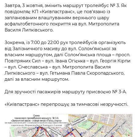
інформації
Рішення та розпорядження
Освіта та навчальні заклади
Завтра, 3 жовтня, змінить маршрут тролейбус № 3. Як
Громадська експертиза
Медіагалерея
повідомляє КП «Київпастранс», це пов’язано із
Інформація з обмеженим доступом
Портал Послуг
Проєкти розпоряджень, що
Дороги, транспорт та парковки
запланованим влаштуванням верхнього шару
Громадський бюджет
Підписатися на новини та анонси від
перебувають на погодженні КМВА
асфальтобетонного покриття на вул. Митрополита
Подати запит онлайн
КМДА / Subscribe to announcements
Василя Липківського.
Навколишнє середовище міста
Консультації з громадськістю
from the KCSA
Рішення Київради
Проекти нормативно-правових та
Зокрема, із 7:00 до 22:00 рух тролейбусів організують
Містобудування та земельні ділянки
Громадська рада
інших актів
Порядок акредитації медіа /
від Залізничного масиву до вул. Солом’янської за
Контактна інформація
Accreditation process
власним маршрутом, далі Солом’янська площа – просп.
Культура, спорт, дозвілля
Петиції
Нормативна база
Повітряних Сил – вул. Івана Огієнка – вул. Георгія Кірпи
Графік роботи та прийому громадян
Подати журналістський запит /
– вул. Січеславська – вул. Митрополита Василя
Бізнес та ліцензування
Відкритий бюджет
Питання і відповіді про публічну
Submitting a media request
Липківського – вул. Гетьмана Павла Скоропадського,
Вакансії
інформацію
далі за власним маршрутом.
Фінанси та бюджет
Контактний центр
Зйомки в лікарнях в умовах воєнного
Статистика
Порядок оскарження рішень, дій чи
Для зручності пасажирів маршруту присвоєно № 3-А.
стану / Rules for media coverage of
Безпека та правопорядок
Допомога учасникам АТО
бездіяльності розпорядників інформації
hospitals at work under martial law
Звернення громадян
«Київпастранс» перепрошує за тимчасові незручності.
Ритуальні послуги
Рада з питань внутрішньо переміщених
Звіти про опрацювання запитів на
Контакти для медіа / Contacts for mass
Регуляторна діяльність
осіб при Київській міській військовій
публічну інформацію
media
Іноземцям / For foreigners
адміністрації
Промисловість і наука Києва
Інформація для споживачів
Пам'ятки культурної спадщини
«Ініціатива «Партнерство «Відкритий