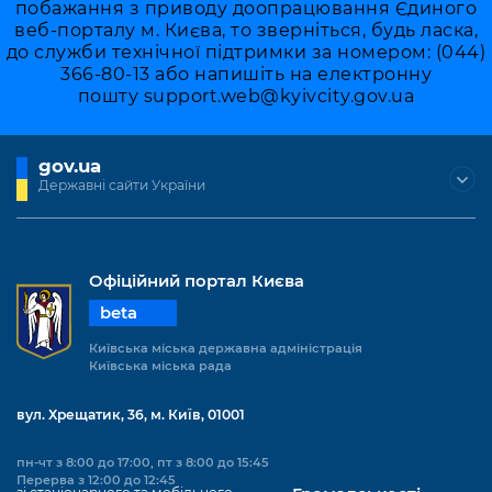
побажання з приводу доопрацювання Єдиного
веб-порталу м. Києва, то зверніться, будь ласка,
до служби технічної підтримки за номером: (044)
366-80-13 або напишіть на електронну
пошту
support.web@kyivcity.gov.ua
gov.ua
Державні сайти України
Офіційний портал Києва
beta
Київська міська державна адміністрація
Київська міська рада
вул. Хрещатик, 36, м. Київ, 01001
пн-чт з 8:00 до 17:00, пт з 8:00 до 15:45
Перерва з 12:00 до 12:45