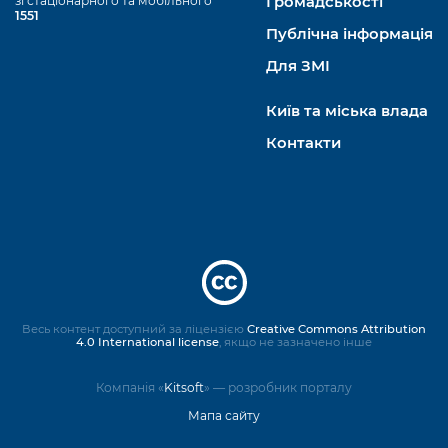
зі стаціонарного та мобільного
Громадськості
1551
Публічна інформація
Для ЗМІ
Київ та міська влада
Контакти
Весь контент доступний за ліцензією
Creative Commons Attribution
4.0 International license
, якщо не зазначено інше
Компанія «
Kitsoft
» — розробник порталу
Мапа сайту