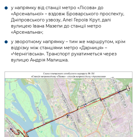
Підприємства, установи, організації
Уряд» – місцевий рівень»
Про відкриті дані
у напрямку від станції метро «Лісова» до
Портал Захисників та Захисниць
«Арсенальної» – вздовж Броварського проспекту,
Kyiv International Relations
Важливе під час воєнного стану
Портал даних Києва
Дніпровського узвозу, Алеї Героїв Крут, далі
Безбар'єрність
вулицею Івана Мазепи до станції метро
Річні звіти
Публічні дашборди
«Арсенальна»;
Портал послуг
Гендерна політика
у зворотному напрямку – тим же маршрутом, крім
Міський застосунок Київ Цифровий
відрізку між станціями метро «Дарниця» –
Безбар'єрність
«Чернігівська». Транспорт рухатиметься через
вулицю Андрія Малишка.
Важливе під час воєнного стану
Київська міська військова адміністрація