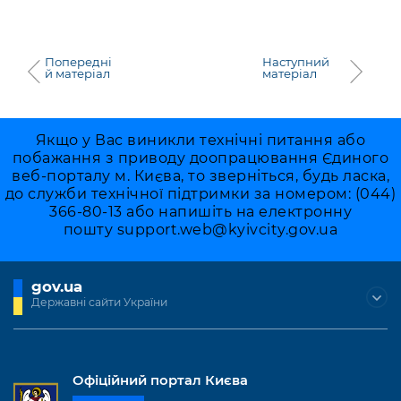
Попередні
Наступний
й матеріал
матеріал
Якщо у Вас виникли технічні питання або
побажання з приводу доопрацювання Єдиного
веб-порталу м. Києва, то зверніться, будь ласка,
до служби технічної підтримки за номером: (044)
366-80-13 або напишіть на електронну
пошту
support.web@kyivcity.gov.ua
gov.ua
Державні сайти України
Офіційний портал Києва