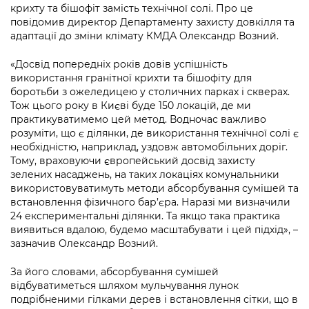
Підприємства, установи, організації
крихту та бішофіт замість технічної солі. Про це
Уряд» – місцевий рівень»
Про відкриті дані
Портал Захисників та Захисниць
повідомив директор Департаменту захисту довкілля та
Kyiv International Relations
адаптації до зміни клімату КМДА Олександр Возний.
Важливе під час воєнного стану
Портал даних Києва
Безбар'єрність
Річні звіти
«Досвід попередніх років довів успішність
Публічні дашборди
використання гранітної крихти та бішофіту для
Портал послуг
Гендерна політика
боротьби з ожеледицею у столичних парках і скверах.
Тож цього року в Києві буде 150 локацій, де ми
Міський застосунок Київ Цифровий
практикуватимемо цей метод. Водночас важливо
Безбар'єрність
розуміти, що є ділянки, де використання технічної солі є
Важливе під час воєнного стану
необхідністю, наприклад, уздовж автомобільних доріг.
Київська міська військова адміністрація
Тому, враховуючи європейський досвід захисту
зелених насаджень, на таких локаціях комунальники
використовуватимуть методи абсорбування сумішей та
встановлення фізичного бар’єра. Наразі ми визначили
24 експериментальні ділянки. Та якщо така практика
виявиться вдалою, будемо масштабувати і цей підхід», –
зазначив Олександр Возний.
За його словами, абсорбування сумішей
відбуватиметься шляхом мульчування лунок
подрібненими гілками дерев і встановлення сітки, що в