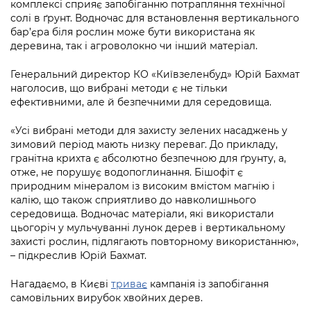
комплексі сприяє запобіганню потрапляння технічної
солі в ґрунт. Водночас для встановлення вертикального
бар’єра біля рослин може бути використана як
деревина, так і агроволокно чи інший матеріал.
Генеральний директор КО «Київзеленбуд» Юрій Бахмат
наголосив, що вибрані методи є не тільки
ефективними, але й безпечними для середовища.
«Усі вибрані методи для захисту зелених насаджень у
зимовий період мають низку переваг. До прикладу,
гранітна крихта є абсолютно безпечною для ґрунту, а,
отже, не порушує водопоглинання. Бішофіт є
природним мінералом із високим вмістом магнію і
калію, що також сприятливо до навколишнього
середовища. Водночас матеріали, які використали
цьогоріч у мульчуванні лунок дерев і вертикальному
захисті рослин, підлягають повторному використанню»,
– підкреслив Юрій Бахмат.
Нагадаємо, в Києві
триває
кампанія із запобігання
самовільних вирубок хвойних дерев.