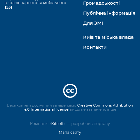
зі стаціонарного та мобільного
Громадськості
1551
Публічна інформація
Для ЗМІ
Київ та міська влада
Контакти
Весь контент доступний за ліцензією
Creative Commons Attribution
4.0 International license
, якщо не зазначено інше
Компанія «
Kitsoft
» — розробник порталу
Мапа сайту