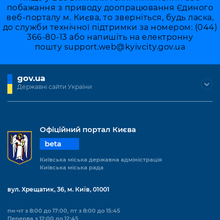
побажання з приводу доопрацювання Єдиного
веб-порталу м. Києва, то зверніться, будь ласка,
до служби технічної підтримки за номером: (044)
366-80-13 або напишіть на електронну
пошту
support.web@kyivcity.gov.ua
gov.ua
Державні сайти України
Офіційний портал Києва
beta
Київська міська державна адміністрація
Київська міська рада
вул. Хрещатик, 36, м. Київ, 01001
пн-чт з 8:00 до 17:00, пт з 8:00 до 15:45
Перерва з 12:00 до 12:45