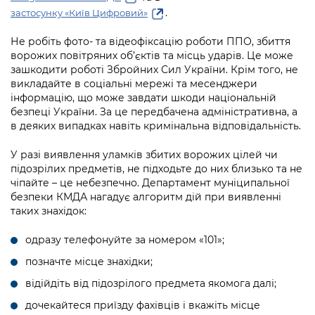
.
застосунку «Київ Цифровий»
Не робіть фото- та відеофіксацію роботи ППО, збиття
ворожих повітряних об’єктів та місць ударів. Це може
зашкодити роботі Збройних Сил України. Крім того, не
викладайте в соціальні мережі та месенджери
інформацію, що може завдати шкоди національній
безпеці України. За це передбачена адміністративна, а
в деяких випадках навіть кримінальна відповідальність.
У разі виявлення уламків збитих ворожих цілей чи
підозрілих предметів, не підходьте до них близько та не
чіпайте – це небезпечно. Департамент муніципальної
безпеки КМДА нагадує алгоритм дій при виявленні
таких знахідок:
одразу телефонуйте за номером «101»;
позначте місце знахідки;
відійдіть від підозрілого предмета якомога далі;
дочекайтеся приїзду фахівців і вкажіть місце