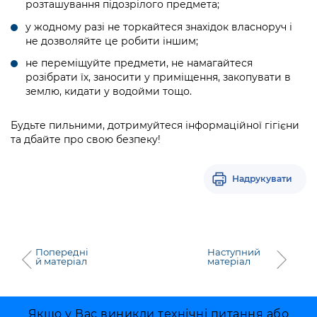
розташування підозрілого предмета;
у жодному разі не торкайтеся знахідок власноруч і
не дозволяйте це робити іншим;
не переміщуйте предмети, не намагайтеся
розібрати їх, заносити у приміщення, закопувати в
землю, кидати у водойми тощо.
Будьте пильними, дотримуйтеся інформаційної гігієни
та дбайте про свою безпеку!
Надрукувати
Попередні
Наступний
й матеріал
матеріал
Якщо у Вас виникли технічні питання або