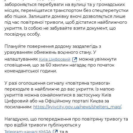
Підприємства, установи, організації
Уряд» – місцевий рівень»
забороняється перебувати на вулиці та у громадських
Про відкриті дані
Портал Захисників та Захисниць
місцях, переміщатися транспортом без спецперепустки
Kyiv International Relations
або пішки. Залишати домівку вночі дозволяється лише
Важливе під час воєнного стану
Портал даних Києва
Безбар'єрність
під час повітряної тривоги, щоб дістатися найближчого
Річні звіти
укриття. Із собою не забувайте взяти документ, що
Публічні дашборди
Портал послуг
посвідчує особу.
Гендерна політика
Міський застосунок Київ Цифровий
Плануйте повернення додому заздалегідь з
Безбар'єрність
урахуванням обмежень воєнного стану. У
Важливе під час воєнного стану
налаштуваннях
можна увімкнути
Київ Цифровий
Київська міська військова адміністрація
сповіщення, що за 60 хвилин нагадає про початок
комендантської години.
У разі оголошення сигналу «повітряна тривога»
переходьте в найближче до вас укриття. Із мапою
укриттів можна ознайомитися в застосунку Київ
Цифровий або на Офіційному порталі Києва за
посиланням:
https://kyivcity.gov.ua/news/shelters_map/
.
Нагадуємо, що попередження про повітряну тривогу та
про відбій тривоги публікуються у
та в
Telegram-каналі КМДА