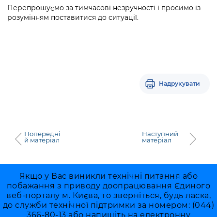
Підприємства, установи, організації
Уряд» – місцевий рівень»
Перепрошуємо за тимчасові незручності і просимо із
Про відкриті дані
Портал Захисників та Захисниць
розумінням поставитися до ситуації.
Kyiv International Relations
Важливе під час воєнного стану
Портал даних Києва
Безбар'єрність
Річні звіти
Публічні дашборди
Портал послуг
Гендерна політика
Міський застосунок Київ Цифровий
Надрукувати
Безбар'єрність
Важливе під час воєнного стану
Київська міська військова адміністрація
Попередні
Наступний
й матеріал
матеріал
Якщо у Вас виникли технічні питання або
побажання з приводу доопрацювання Єдиного
веб-порталу м. Києва, то зверніться, будь ласка,
до служби технічної підтримки за номером: (044)
366-80-13 або напишіть на електронну