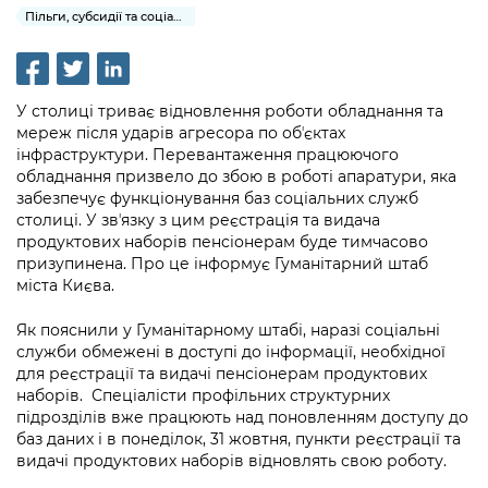
інформації
Рішення та розпорядження
Освіта та навчальні заклади
Пільги, субсидії та соціальний захист
Громадська експертиза
Медіагалерея
Інформація з обмеженим доступом
Портал Послуг
Проєкти розпоряджень, що
Дороги, транспорт та парковки
Громадський бюджет
Підписатися на новини та анонси від
перебувають на погодженні КМВА
Подати запит онлайн
КМДА / Subscribe to announcements
Навколишнє середовище міста
У столиці триває відновлення роботи обладнання та
Консультації з громадськістю
from the KCSA
Рішення Київради
мереж після ударів агресора по обʼєктах
Проекти нормативно-правових та
Містобудування та земельні ділянки
інфраструктури. Перевантаження працюючого
Громадська рада
інших актів
Порядок акредитації медіа /
Контактна інформація
обладнання призвело до збою в роботі апаратури, яка
Accreditation process
забезпечує функціонування баз соціальних служб
Культура, спорт, дозвілля
Петиції
Нормативна база
столиці. У звʼязку з цим реєстрація та видача
Графік роботи та прийому громадян
Подати журналістський запит /
продуктових наборів пенсіонерам буде тимчасово
Бізнес та ліцензування
Відкритий бюджет
Питання і відповіді про публічну
Submitting a media request
призупинена. Про це інформує Гуманітарний штаб
Вакансії
інформацію
міста Києва.
Фінанси та бюджет
Контактний центр
Зйомки в лікарнях в умовах воєнного
Статистика
Порядок оскарження рішень, дій чи
стану / Rules for media coverage of
Як пояснили у Гуманітарному штабі, наразі соціальні
Безпека та правопорядок
Допомога учасникам АТО
бездіяльності розпорядників інформації
служби обмежені в доступі до інформації, необхідної
hospitals at work under martial law
Звернення громадян
для реєстрації та видачі пенсіонерам продуктових
Ритуальні послуги
Рада з питань внутрішньо переміщених
Звіти про опрацювання запитів на
наборів. Спеціалісти профільних структурних
Контакти для медіа / Contacts for mass
Регуляторна діяльність
осіб при Київській міській військовій
підрозділів вже працюють над поновленням доступу до
публічну інформацію
media
Іноземцям / For foreigners
адміністрації
баз даних і в понеділок, 31 жовтня, пункти реєстрації та
Промисловість і наука Києва
видачі продуктових наборів відновлять свою роботу.
Інформація для споживачів
Пам'ятки культурної спадщини
«Ініціатива «Партнерство «Відкритий