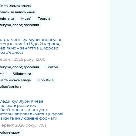
їв та міська влада
зваги та відпочинок
бліотеки
Музеї
Театри
льтура, спорт, дозвілля
артамент культури анонсував
тецькі події з 15 до 21 червня,
ед яких – заняття з цифрової
бар'єрності
червня 2026 року, 12:00
льтура, спорт, дозвілля
Театри
зеї
Бібліотеки
їв та міська влада
Про Київ
збар'єрність
лади культури Києва
силюють розвиток
бар’єрності: адаптують
стори, впроваджують цифрові
віси та інклюзивні формати
червня 2026 року, 17:01
збар'єрність