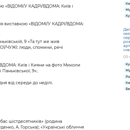
Ки
кою «ВІДОМІ/У КАДРІ/ВДОМА: Київ і
Му
Ку
курсія виставкою «ВІДОМІ/У КАДРІ/ВДОМА:
Деп
мис
сер
ньківській, 9 «Та тут же жив
роз
арт
ОЇ/ЧУЖІ: люди, спомини, речі
інв
05 
Ку
/ВДОМА: Київ і Кияни на фото Миколи
 Паньківської, 9»;
Му
Ро
ня від середи до неділі.
Ки
Бе
нбас шістдесятників» (родина
Руденко, А. Горська); «Українські обличчя