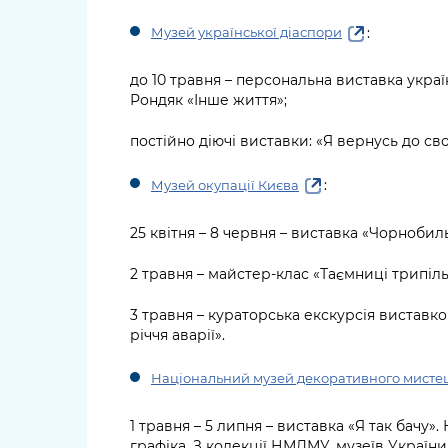
:
Музей української діаспори
до 10 травня – персональна виставка укра
Рондяк «Інше життя»;
постійно діючі виставки: «Я вернусь до св
:
Музей окупації Києва
25 квітня – 8 червня – виставка «Чорнобиль.
2 травня – майстер-клас «Таємниці трипіль
3 травня – кураторська екскурсія виставко
річчя аварії».
Національний музей декоративного мисте
1 травня – 5 липня – виставка «Я так бачу»
графіка. З колекції НМДМУ, музеїв України