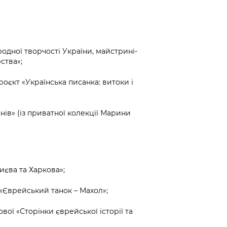
одної творчості України, майстрині-
ства»;
оєкт «Українська писанка: витоки і
нів» (із приватної колекції Марини
иєва та Харкова»;
«Єврейський танок – Махол»;
ої «Сторінки єврейської історії та