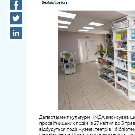
довідки
Безбар'єрність
Структура
Лікарні 
Рішення та розпорядження
Освіта та
Проєкти розпоряджень, що
заклади
перебувають на погодженні
КМВА
Дороги, 
парковки
Навколи
середови
Департамент культури КМДА анонсував щ
просвітницьких подій із 27 квітня до 3 тра
відбудуться події музеїв, театрів і бібліот