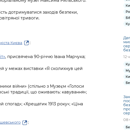
еморіальному музеї Максима Рильського.
Ки
Ро
ість дотримуватися заходів безпеки,
овітряної тривоги.
Бі
Ку
Деп
мис
:
міста Києва
сер
без
іт»
, присвячена 90-річчю Івана Марчука;
12 
Ку
дітей у межах виставки «Я сколихнув цей
Му
Ки
Бе
ники війни» (спільно з Музеєм «Голоси
ські традиції, що оживають: кавування»;
Зак
по
ий спогад»; «Хрещатик 1913 року»; «Ціна
без
про
сер
08 
:
ушевського
Бе