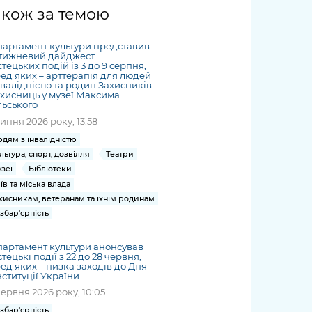
жет
Річні звіти
Києва
журналіст
міській військовій
coverage
акож за темою
Портал послуг
док
и та
ський
адміністрації
of
нтр
Гендерна політика
Публічні
рження
и від
запит /
hospitals
артамент культури представив
Міський застосунок Київ
дашборди
ь, дій чи
 /
«Ініціатива
Submitting
тижневий дайджест
at work
Безбар'єрність
Цифровий
тецьких подій із 3 до 9 серпня,
яльності
ribe
«Партнерство
a media
under
ед яких – арттерапія для людей
рядників
«Відкритий Уряд» –
нвалідністю та родин Захисників
request
martial law
Київська міська військова
Важливе під час
ахисниць у музеї Максима
мації
unce
місцевий рівень»
ьського
адміністрація
воєнного стану
s
Контакти
липня 2026 року, 13:58
 про
Важливе під час
the
для медіа
дям з інвалідністю
цювання
воєнного стану
/ Contacts
льтура, спорт, дозвілля
Театри
ів на
for mass
зеї
Бібліотеки
чну
media
їв та міська влада
рмацію
хисникам, ветеранам та їхнім родинам
збар'єрність
артамент культури анонсував
тецькі події з 22 до 28 червня,
ед яких – низка заходів до Дня
ституції України
червня 2026 року, 10:05
збар'єрність