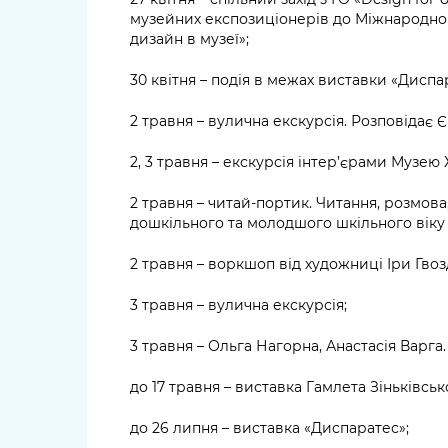
музейних експозиціонерів до Міжнародного
дизайн в музеї»;
30 квітня – подія в межах виставки «Диспа
2 травня – вулична екскурсія. Розповідає 
2, 3 травня – екскурсія інтер’єрами Музею 
2 травня – читай-портик. Читання, розмова
дошкільного та молодшого шкільного віку 
2 травня – воркшоп від художниці Іри Гво
3 травня – вулична екскурсія;
3 травня – Ольга Нагорна, Анастасія Варга
до 17 травня – виставка Гамлета Зіньківськ
до 26 липня – виставка «Диспаратес»;