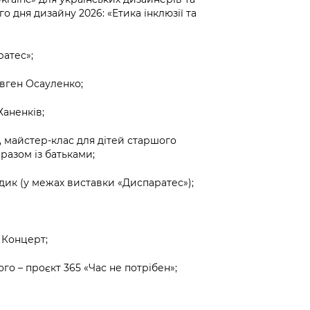
 дня дизайну 2026: «Етика інклюзії та
ратес»;
Євген Осауленко;
Ханенків;
, майстер-клас для дітей старшого
разом із батьками;
здик (у межах виставки «Диспаратес»);
. Концерт;
ого – проєкт 365 «Час не потрібен»;