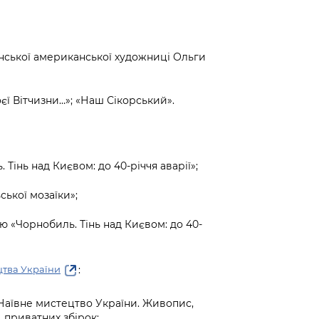
їнської американської художниці Ольги
оєї Вітчизни…»; «Наш Сікорський».
 Тінь над Києвом: до 40-річчя аварії»;
ської мозаїки»;
ю «Чорнобиль. Тінь над Києвом: до 40-
:
цтва України
. Наївне мистецтво України. Живопис,
, приватних збірок;