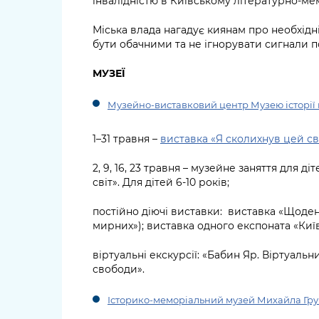
інвалідністю в Київському літературно-м
Міська влада нагадує киянам про необхідн
бути обачними та не ігнорувати сигнали п
МУЗЕЇ
Музейно-виставковий центр Музею історії 
1–31 травня –
виставка «Я сколихнув цей св
2, 9, 16, 23 травня – музейне заняття для 
світ». Для дітей 6-10 років;
постійно діючі виставки: виставка «Щоден
мирних»); виставка одного експоната «Київ
віртуальні екскурсії: «Бабин Яр. Віртуальн
свободи».
Історико-меморіальний музей Михайла Гр