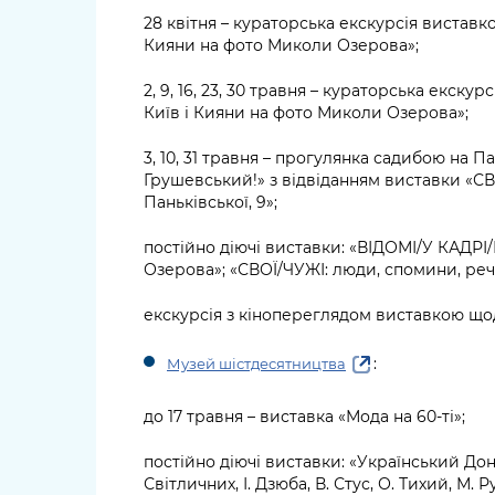
28 квітня – кураторська екскурсія вистав
Кияни на фото Миколи Озерова»;
2, 9, 16, 23, 30 травня – кураторська екс
Київ і Кияни на фото Миколи Озерова»;
3, 10, 31 травня – прогулянка садибою на Па
Грушевський!» з відвіданням виставки «СВ
Паньківської, 9»;
постійно діючі виставки: «ВІДОМІ/У КАДРІ
Озерова»; «СВОЇ/ЧУЖІ: люди, спомини, речі
екскурсія з кінопереглядом виставкою щод
:
Музей шістдесятництва
до 17 травня – виставка «Мода на 60-ті»;
постійно діючі виставки: «Український До
Світличних, І. Дзюба, В. Стус, О. Тихий, М. 