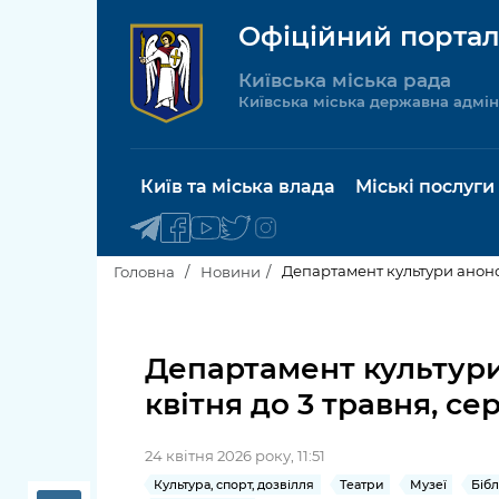
Офіційний портал
Київська міська рада
Київська міська державна адмін
Київ та міська влада
Міські послуги
Департамент культури анонсу
Головна
Новини
Київський міський голова
Будинок 
послуги
Департамент культури
Київська міська рада
квітня до 3 травня, се
Пільги, су
Про Київ
соціальн
24 квітня 2026 року, 11:51
Керівництво КМДА
Паспорт, 
Культура, спорт, дозвілля
Театри
Музеї
Біб