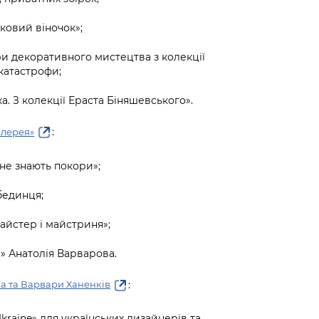
ковий віночок»;
ори декоративного мистецтва з колекції
катастрофи;
а. З колекції Ераста Біняшевського».
:
алерея»
 не знають покори»;
бединця;
Майстер і майстриня»;
а» Анатолія Варварова.
:
а та Варвари Ханенків
 Ukraine» для українських дизайнерів та