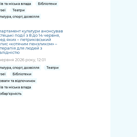
їв та міська влада
Бібліотеки
зеї
Театри
льтура, спорт, дозвілля
артамент культури анонсував
тецькі події з 8 до 14 червня,
ед яких – петриківський
пис «котячим пензликом» –
терапія для людей з
алідністю
червня 2026 року, 12:01
льтура, спорт, дозвілля
Театри
зеї
Бібліотеки
зваги та відпочинок
їв та міська влада
збар'єрність