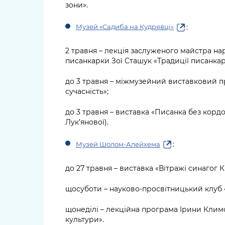
зони».
:
Музей «Садиба на Кудрявці»
2 травня – лекція заслуженого майстра нар
писанкарки Зої Сташук «Традиції писанкар
до 3 травня – міжмузейний виставковий пр
сучасність»;
до 3 травня – виставка «Писанка без кордо
Лук’янової).
:
Музей Шолом-Алейхема
до 27 травня – виставка «Вітражі синагог К
щосуботи – науково-просвітницький клуб 
щонеділі – лекційна програма Ірини Климов
культури».