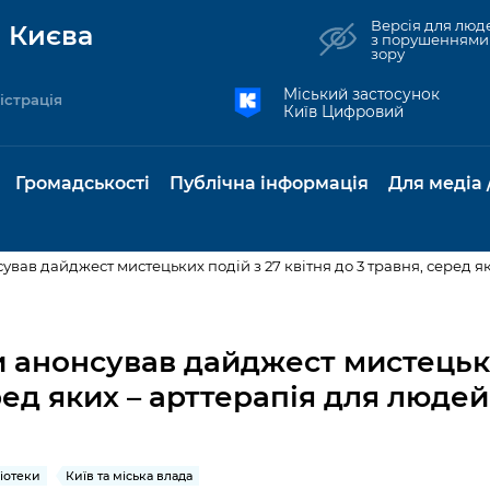
Версія для люд
 Києва
з порушеннями
зору
Міський застосунок
істрація
Київ Цифровий
Громадськості
Публічна інформація
Для медіа 
вав дайджест мистецьких подій з 27 квітня до 3 травня, серед як
та комунальні
Реєстр громадських
Рішення Київради
Доступ до
Містобудування та
Консультації з
Норм
Нови
об'єднань
публічної
земельні ділянки
громадськістю
база
Анон
 анонсував дайджест мистецьки
Контактна інформація
інформації
ред яких – арттерапія для людей
бсидії та
Громадські слухання
Культура, спорт,
Громадська рад
Питан
Медіа
Графік роботи та прийому
ий захист
Про систему
дозвілля
відпов
рея
Місцеві ініціативи
громадян
Петиції
обліку публічної
публі
свідоцтва та
Бізнес та ліцензування
Підп
інформації
інфо
ліотеки
Київ та міська влада