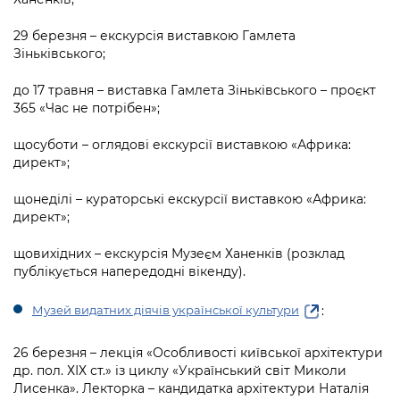
29 березня – екскурсія виставкою Гамлета
Зіньківського;
до 17 травня – виставка Гамлета Зіньківського – проєкт
365 «Час не потрібен»;
щосуботи – оглядові екскурсії виставкою «Африка:
директ»;
щонеділі – кураторські екскурсії виставкою «Африка:
директ»;
щовихідних – екскурсія Музеєм Ханенків (розклад
публікується напередодні вікенду).
:
Музей видатних діячів української культури
26 березня – лекція «Особливості київської архітектури
др. пол. ХІХ ст.» із циклу «Український світ Миколи
Лисенка». Лекторка – кандидатка архітектури Наталія