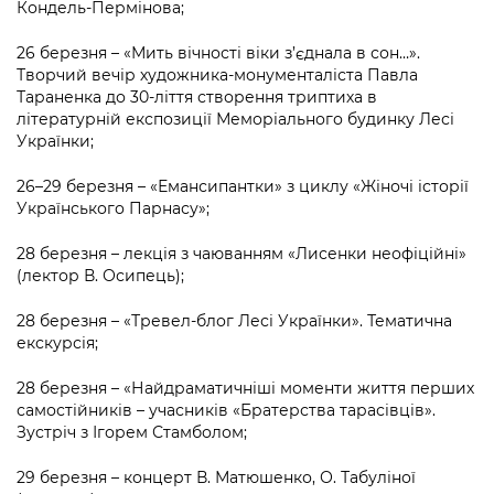
Кондель-Пермінова;
26 березня – «Мить вічності віки з’єднала в сон…».
Творчий вечір художника-монументаліста Павла
Тараненка до 30-ліття створення триптиха в
літературній експозиції Меморіального будинку Лесі
Українки;
26–29 березня – «Емансипантки» з циклу «Жіночі історії
Українського Парнасу»;
28 березня – лекція з чаюванням «Лисенки неофіційні»
(лектор В. Осипець);
28 березня – «Тревел-блог Лесі Українки». Тематична
екскурсія;
28 березня – «Найдраматичніші моменти життя перших
самостійників – учасників «Братерства тарасівців».
Зустріч з Ігорем Стамболом;
29 березня – концерт В. Матюшенко, О. Табуліної