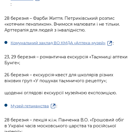
:
28 березня – Фарби Життя. Петриківський розпис
«котячим пензликом». Вчимося малювати і не тільки.
Арттерапія для людей з інвалідністю.
:
Комунальний заклад ВО КМДА «Аптека-музей»
23, 29 березня – романтична екскурсія «Таємниці аптеки
Бунге»;
26 березня – екскурсія-квест для школярів різних
вікових груп «У пошуках таємничого рецепту»;
щоденні оглядові екскурсії музейною експозицією.
:
Музей гетьманства
28 березня – лекція к.і.н. Панченка В.О. «Грошовий обіг
в Україні часів московського царства та російської
імперії»;