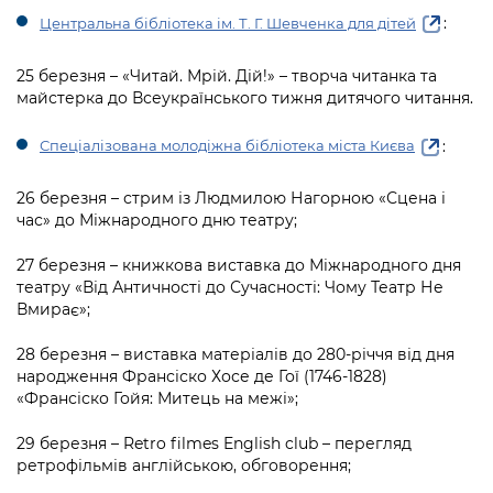
:
Центральна бібліотека ім. Т. Г. Шевченка для дітей
25 березня – «Читай. Мрій. Дій!» – творча читанка та
майстерка до Всеукраїнського тижня дитячого читання.
:
Спеціалізована молодіжна бібліотека міста Києва
26 березня – стрим із Людмилою Нагорною «Сцена і
час» до Міжнародного дню театру;
27 березня – книжкова виставка до Міжнародного дня
театру «Від Античності до Сучасності: Чому Театр Не
Вмирає»;
28 березня – виставка матеріалів до 280-річчя від дня
народження Франсіско Хосе де Гої (1746-1828)
«Франсіско Гойя: Митець на межі»;
29 березня – Retro filmes English club – перегляд
ретрофільмів англійською, обговорення;