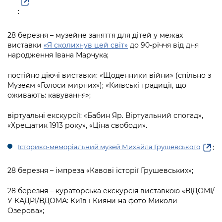
:
28 березня – музейне заняття для дітей у межах
виставки
«Я сколихнув цей світ»
до 90-річчя від дня
народження Івана Марчука;
постійно діючі виставки: «Щоденники війни» (спільно з
Музеєм «Голоси мирних»); «Київські традиції, що
оживають: кавування»;
віртуальні екскурсії: «Бабин Яр. Віртуальний спогад»,
«Хрещатик 1913 року», «Ціна свободи».
:
Історико-меморіальний музей Михайла Грушевського
28 березня – імпреза «Кавові історії Грушевських»;
28 березня – кураторська екскурсія виставкою «ВІДОМІ/
У КАДРІ/ВДОМА: Київ і Кияни на фото Миколи
Озерова»;