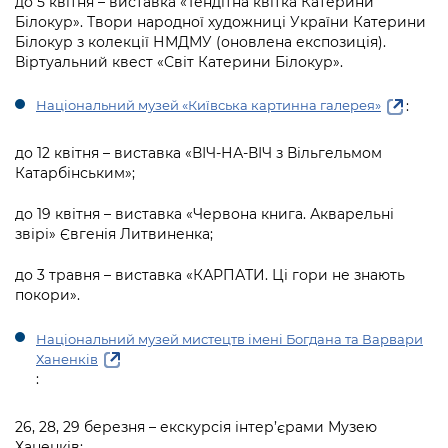
до 5 квітня – виставка «Тендітна квітка Катерини
Білокур». Твори народної художниці України Катерини
Білокур з колекції НМДМУ (оновлена експозиція).
Віртуальний квест «Світ Катерини Білокур».
:
Національний музей «Київська картинна галерея»
до 12 квітня – виставка «ВІЧ-НА-ВІЧ з Вільгельмом
Катарбінським»;
до 19 квітня – виставка «Червона книга. Акварельні
звірі» Євгенія Литвиненка;
до 3 травня – виставка «КАРПАТИ. Ці гори не знають
покори».
Національний музей мистецтв імені Богдана та Варвари
Ханенків
:
26, 28, 29 березня – екскурсія інтер’єрами Музею
Ханенків;