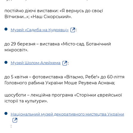
постійно діючі виставки: «Я вернусь до своєї
Вітчизни…»; «Наш Сікорський».
:
Музей «Садиба на Кудрявці»
до 29 березня – виставка «Місто-сад. Ботанічний
мікросвіт».
:
Музей Шолом-Алейхема
до 5 квітня – фотовиставка «Вітаємо, Ребе!» до 60-ліття
Головного рабина України Моше Реувена Асмана;
щосуботи – лекційна програма «Сторінки єврейської
історії та культури».
Національний музей декоративного мистецтва України
: