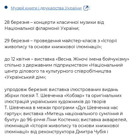
:
Музей книги і друкарства України
28 березня – концерти класичної музики від
Національної філармонії України;
29 березня – проведення майстер-класів з «Історії
живопису та основи книжкової ілюмінації»;
до 12 квітня – виставка «Весна. Жіночі імена бойчукізму»
спільно з державним підприємством «Національний
центр ділового та культурного співробітництва
«Український дім»;
упродовж березня: виставка ілюстрованих видань
збірки поезій Т. Шевченка «Кобзар» та оригінальних
ілюстрацій українських художників до творів
Т. Шевченка в межах програми «Дух Шевченка нас
гартує»; виставка «Митець національного сумління й
бунту» до 96-річчя Ліни Костенко; виставка акварелей,
ілюмінацій «Історія живопису та основи книжкової
ілюмінації» від реконструктора Дмитра Чубія і