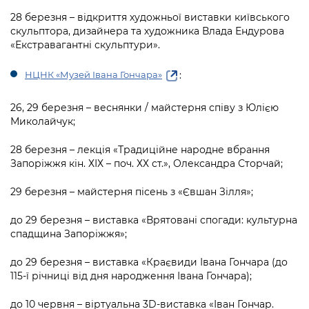
28 березня – відкриття художньої виставки київського
скульптора, дизайнера та художника Влада Ендурова
«Екстравагантні скульптури».
:
НЦНК «Музей Івана Гончара»
26, 29 березня – веснянки / майстерня співу з Юлією
Миколайчук;
28 березня – лекція «Традиційне народне вбрання
Запоріжжя кін. ХІХ – поч. ХХ ст.», Олександра Сторчай;
29 березня – майстерня пісень з «Євшан Зілля»;
до 29 березня – виставка «Врятовані спогади: культурна
спадщина Запоріжжя»;
до 29 березня – виставка «Краєвиди Івана Гончара (до
115-ї річниці від дня народження Івана Гончара);
до 10 червня – віртуальна 3D-виставка «Іван Гончар.