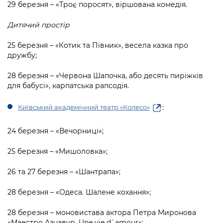
29 березня – «Троє поросят», віршована комедія.
Дитячий простір
25 березня – «Котик та Півник», весела казка про
дружбу;
28 березня – «Червона Шапочка, або десять пиріжків
для бабусі», карпатська рапсодія.
:
Київський академічний театр «Колесо»
24 березня – «Вечорниці»;
25 березня – «Мишоловка»;
26 та 27 березня – «Шантрапа»;
28 березня – «Одеса. Шалене кохання»;
28 березня – моновистава актора Петра Миронова
«Маестро Азнавур. Une vie d`amour»;