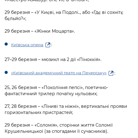
29 березня – «У Києві, на Подолі.., або «Гдє ві сохнітє
бєльйо?»;
29 березня – «Жінки Моцарта».
:
Київська опера
27–29 березня – мюзикл на 2 дії «Піноккія».
:
«Київський академічний театр на Печерську»
25, 26 березня – «Покоління пепсі», поетично-
фантастичний трилер початку нульових;
27, 28 березня – «Ліниві та ніжні», вертикальні прояви
горизонтальних пристрастей;
29 березня – «Соломія», сторінки життя Соломії
Крушельницької (за спогадами її сучасників).