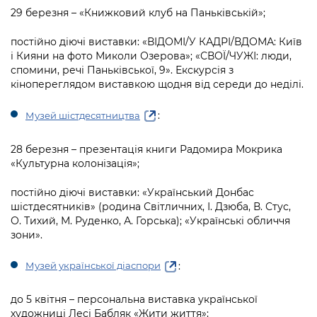
29 березня – «Книжковий клуб на Паньківській»;
постійно діючі виставки: «ВІДОМІ/У КАДРІ/ВДОМА: Київ
і Кияни на фото Миколи Озерова»; «СВОЇ/ЧУЖІ: люди,
спомини, речі Паньківської, 9». Екскурсія з
кінопереглядом виставкою щодня від середи до неділі.
:
Музей шістдесятництва
28 березня – презентація книги Радомира Мокрика
«Культурна колонізація»;
постійно діючі виставки: «Український Донбас
шістдесятників» (родина Світличних, І. Дзюба, В. Стус,
О. Тихий, М. Руденко, А. Горська); «Українські обличчя
зони».
:
Музей української діаспори
до 5 квітня – персональна виставка української
художниці Лесі Бабляк «Жити життя»;