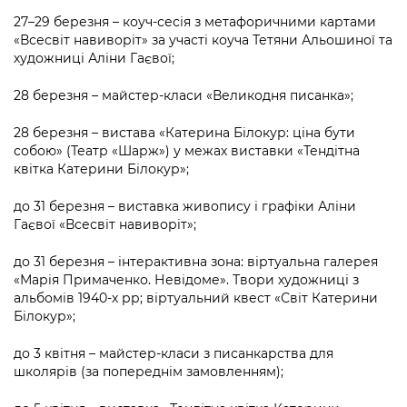
27–29 березня – коуч-сесія з метафоричними картами
«Всесвіт навиворіт» за участі коуча Тетяни Альошиної та
художниці Аліни Гаєвої;
28 березня – майстер-класи «Великодня писанка»;
28 березня – вистава «Катерина Білокур: ціна бути
собою» (Театр «Шарж») у межах виставки «Тендітна
квітка Катерини Білокур»;
до 31 березня – виставка живопису і графіки Аліни
Гаєвої «Всесвіт навиворіт»;
до 31 березня – інтерактивна зона: віртуальна галерея
«Марія Примаченко. Невідоме». Твори художниці з
альбомів 1940-х рр; віртуальний квест «Світ Катерини
Білокур»;
до 3 квітня – майстер-класи з писанкарства для
школярів (за попереднім замовленням);