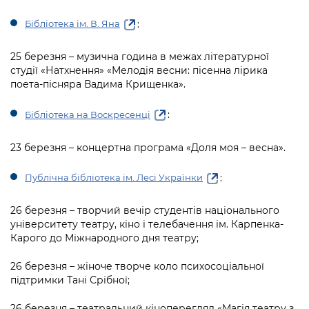
:
Бібліотека ім. В. Яна
25 березня – музична година в межах літературної
студії «Натхнення» «Мелодія весни: пісенна лірика
поета-пісняра Вадима Крищенка».
:
Бібліотека на Воскресенці
23 березня – концертна програма «Доля моя – весна».
:
Публічна бібліотека ім. Лесі Українки
26 березня – творчий вечір студентів національного
університету театру, кіно і телебачення ім. Карпенка-
Карого до Міжнародного дня театру;
26 березня – жіноче творче коло психосоціальної
підтримки Тані Срібної;
26 березня – театральний кіноперегляд «Магія театру з