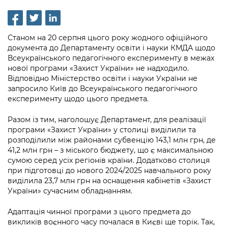
інформації
Рішення та розпорядження
Освіта та навчальні заклади
Громадська експертиза
Медіагалерея
Інформація з обмеженим доступом
Портал Послуг
Проєкти розпоряджень, що
Дороги, транспорт та парковки
Громадський бюджет
Підписатися на новини та анонси від
Станом на 20 серпня цього року жодного офіційного
перебувають на погодженні КМВА
Подати запит онлайн
КМДА / Subscribe to announcements
документа до Департаменту освіти і науки КМДА щодо
Навколишнє середовище міста
Консультації з громадськістю
from the KCSA
Всеукраїнського педагогічного експерименту в межах
Рішення Київради
Проекти нормативно-правових та
нової програми «Захист України» не надходило.
Містобудування та земельні ділянки
Громадська рада
інших актів
Порядок акредитації медіа /
Відповідно Міністерство освіти і науки України не
Контактна інформація
запросило Київ до Всеукраїнського педагогічного
Accreditation process
Культура, спорт, дозвілля
Петиції
Нормативна база
експерименту щодо цього предмета.
Графік роботи та прийому громадян
Подати журналістський запит /
Бізнес та ліцензування
Відкритий бюджет
Питання і відповіді про публічну
Разом із тим, наголошує Департамент, для реалізації
Submitting a media request
Вакансії
програми «Захист України» у столиці виділили та
інформацію
Фінанси та бюджет
Контактний центр
розподілили між районами субвенцію 143,1 млн грн, де
Зйомки в лікарнях в умовах воєнного
Статистика
41,2 млн грн – з міського бюджету, що є максимальною
Порядок оскарження рішень, дій чи
стану / Rules for media coverage of
Безпека та правопорядок
Допомога учасникам АТО
сумою серед усіх регіонів країни. Додатково столиця
бездіяльності розпорядників інформації
hospitals at work under martial law
Звернення громадян
при підготовці до нового 2024/2025 навчального року
Ритуальні послуги
Рада з питань внутрішньо переміщених
виділила 23,7 млн грн на оснащення кабінетів «Захист
Звіти про опрацювання запитів на
Контакти для медіа / Contacts for mass
Регуляторна діяльність
України» сучасним обладнанням.
осіб при Київській міській військовій
публічну інформацію
media
Іноземцям / For foreigners
адміністрації
Промисловість і наука Києва
Адаптація чинної програми з цього предмета до
Інформація для споживачів
Пам'ятки культурної спадщини
викликів воєнного часу почалася в Києві ще торік. Так,
«Ініціатива «Партнерство «Відкритий