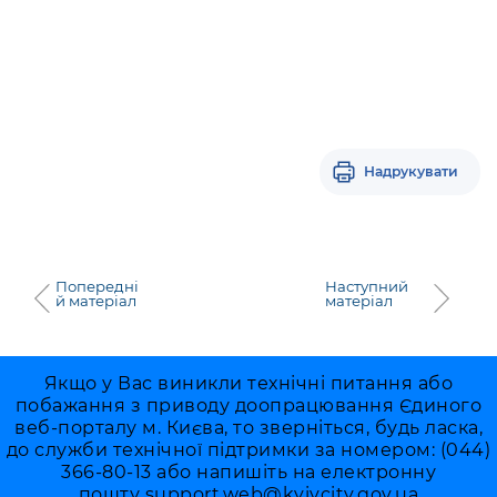
Надрукувати
Попередні
Наступний
й матеріал
матеріал
Якщо у Вас виникли технічні питання або
побажання з приводу доопрацювання Єдиного
веб-порталу м. Києва, то зверніться, будь ласка,
до служби технічної підтримки за номером: (044)
366-80-13 або напишіть на електронну
пошту
support.web@kyivcity.gov.ua