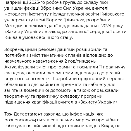
Підприємства, установи, організації
наприкінці 2023-го робоча група, до складу якої
Уряд» – місцевий рівень»
Про відкриті дані
увійшли фахівці Збройних Сил України, вчителі,
Портал Захисників та Захисниць
методисти Інституту післядипломної освіти Київського
Kyiv International Relations
Важливе під час воєнного стану
Портал даних Києва
університету імені Бориса Грінченка, розробили
Безбар'єрність
Методичні рекомендації щодо викладання з 2024 року
Річні звіти
Публічні дашборди
«Захисту України» в закладах загальної середньої освіти
Портал послуг
Києва в умовах воєнного стану.
Гендерна політика
Міський застосунок Київ Цифровий
Зокрема, цими рекомендаціями розширили та
Безбар'єрність
поглибили зміст тематичних планів відповідно до
Важливе під час воєнного стану
навчального навантаження 2 год/тиждень.
Київська міська військова адміністрація
Актуалізували зміст програми та посилили її практичну
складову, оновили окремі теми відповідно до реалій
воєнного сьогодення. Розробили орієнтовний перелік
обладнання для кабінетів предмета та кабінету для
занять із домедичної допомоги, а також опрацювали
теоретичну та практичну складову програми
підвищення кваліфікації вчителів «Захисту України».
Тож Департамент заявляє, що інформація, яка
розповсюджується в соціальних мережах про нібито
саботування військової підготовки молоді в Києві, не