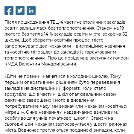
інформації
Рішення та розпорядження
Освіта та навчальні заклади
Громадська експертиза
Медіагалерея
Інформація з обмеженим доступом
Портал Послуг
Проєкти розпоряджень, що
Дороги, транспорт та парковки
Громадський бюджет
Підписатися на новини та анонси від
Після пошкодження ТЕЦ-4 частина столичних закладів
перебувають на погодженні КМВА
Подати запит онлайн
КМДА / Subscribe to announcements
освіти залишилася без теплопостачання. Станом на 19
Навколишнє середовище міста
Консультації з громадськістю
from the KCSA
лютого без тепла 14 % закладів освіти міста, зокрема 62
Рішення Київради
Проекти нормативно-правових та
школи. Щоб зберегти освітній процес, місто
Містобудування та земельні ділянки
Громадська рада
інших актів
Порядок акредитації медіа /
запропонувало два механізми – дистанційне навчання
Контактна інформація
та «освітню міграцію» до закладів із гарантованим
Accreditation process
Культура, спорт, дозвілля
Петиції
Нормативна база
теплопостачанням. Про це повідомив заступник голови
Графік роботи та прийому громадян
КМДА Валентин Мондриївський.
Подати журналістський запит /
Бізнес та ліцензування
Відкритий бюджет
Питання і відповіді про публічну
Submitting a media request
Вакансії
«Діти не повинні навчатися в холодних школах. Тому
інформацію
Фінанси та бюджет
Контактний центр
першим оперативним рішенням було переведення
Зйомки в лікарнях в умовах воєнного
Статистика
закладів на дистанційний формат. Коли стало
Порядок оскарження рішень, дій чи
стану / Rules for media coverage of
Безпека та правопорядок
Допомога учасникам АТО
зрозуміло, що в частині шкіл опалювальний сезон
бездіяльності розпорядників інформації
hospitals at work under martial law
Звернення громадян
фактично завершено і його відновлення
Ритуальні послуги
Рада з питань внутрішньо переміщених
потребуватиме часу, ми визначили механізм «освітньої
Звіти про опрацювання запитів на
Контакти для медіа / Contacts for mass
Регуляторна діяльність
міграції». Очне навчання є надзвичайно важливим,
осіб при Київській міській військовій
публічну інформацію
media
Іноземцям / For foreigners
особливо для учнів початкової школи. Станом на
адміністрації
Промисловість і наука Києва
сьогодні цей механізм застосовується у шести районах
Інформація для споживачів
міста. Водночас трапляються поодинокі випадки, коли
Пам'ятки культурної спадщини
«Ініціатива «Партнерство «Відкритий