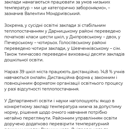
Підприємства, установи, організації
заклади намагаються працювати за умов низьких
Уряд» – місцевий рівень»
Про відкриті дані
температур – ми це категорично забороняємо», –
Портал Захисників та Захисниць
зазначив Валентин Мондриївський.
Kyiv International Relations
Важливе під час воєнного стану
Портал даних Києва
Безбар'єрність
Зокрема, у сусідні освітні заклади зі стабільним
Річні звіти
Публічні дашборди
теплопостачанням у Дарницькому районі переведено
Портал послуг
початкові класи шести шкіл, у Дніпровському – двох, у
Гендерна політика
Печерському – чотирьох. Голосіївському районі
Міський застосунок Київ Цифровий
переведено чотири заклади, у Шевченківському – сім.
Безбар'єрність
Також тимчасово переведені вихованці десяти закладів
Важливе під час воєнного стану
дошкільної освіти.
Київська міська військова адміністрація
Наразі 39 шкіл міста працюють дистанційно. 14,8 % учнів
навчаються онлайн. Дистанційна форма є законним і
повноцінним форматом організації освітнього процесу
у разі відсутності теплопостачання.
У Департаменті освіти і науки наголошують: якщо в
конкретному закладі температура нижча за допустиму
норму, рішення щодо очного навчання потрібно
негайно переглянути. Районним управлінням освіти
доручено додатково перевірити температурний