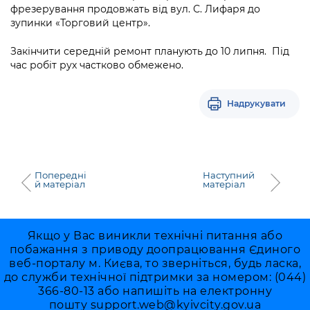
Підприємства, установи, організації
фрезерування продовжать від вул. С. Лифаря до
Уряд» – місцевий рівень»
Про відкриті дані
Портал Захисників та Захисниць
зупинки «Торговий центр».
Kyiv International Relations
Важливе під час воєнного стану
Портал даних Києва
Безбар'єрність
Закінчити середній ремонт планують до 10 липня. Під
Річні звіти
час робіт рух частково обмежено.
Публічні дашборди
Портал послуг
Гендерна політика
Надрукувати
Міський застосунок Київ Цифровий
Безбар'єрність
Важливе під час воєнного стану
Київська міська військова адміністрація
Попередні
Наступний
й матеріал
матеріал
Якщо у Вас виникли технічні питання або
побажання з приводу доопрацювання Єдиного
веб-порталу м. Києва, то зверніться, будь ласка,
до служби технічної підтримки за номером: (044)
366-80-13 або напишіть на електронну
пошту
support.web@kyivcity.gov.ua