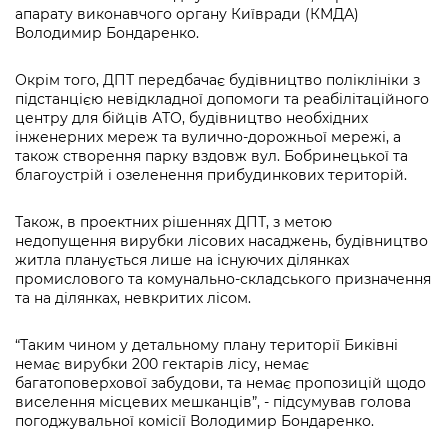
Підприємства, установи, організації
Уряд» – місцевий рівень»
апарату виконавчого органу Київради (КМДА)
Про відкриті дані
Портал Захисників та Захисниць
Володимир Бондаренко.
Kyiv International Relations
Важливе під час воєнного стану
Портал даних Києва
Безбар'єрність
Окрім того, ДПТ передбачає будівництво поліклініки з
Річні звіти
підстанцією невідкладної допомоги та реабілітаційного
Публічні дашборди
Портал послуг
центру для бійців АТО, будівництво необхідних
Гендерна політика
інженерних мереж та вулично-дорожньої мережі, а
Міський застосунок Київ Цифровий
також створення парку вздовж вул. Бобринецької та
Безбар'єрність
благоустрій і озеленення прибудинкових територій.
Важливе під час воєнного стану
Київська міська військова адміністрація
Також, в проектних рішеннях ДПТ, з метою
недопущення вирубки лісових насаджень, будівництво
житла планується лише на існуючих ділянках
промислового та комунально-складського призначення
та на ділянках, невкритих лісом.
“Таким чином у детальному плану території Биківні
немає вирубки 200 гектарів лісу, немає
багатоповерхової забудови, та немає пропозицій щодо
виселення місцевих мешканців”, - підсумував голова
погоджувальної комісії Володимир Бондаренко.