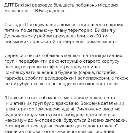
інформації
Рішення та розпорядження
Освіта та навчальні заклади
ДПТ Биківні враховує більшість побажань місцевих
Громадська експертиза
Медіагалерея
мешканців — В.Бонраденко
Інформація з обмеженим доступом
Портал Послуг
Проєкти розпоряджень, що
Дороги, транспорт та парковки
Громадський бюджет
Підписатися на новини та анонси від
перебувають на погодженні КМВА
Сьогодні Погоджувальна комісія з вирішення спірних
Подати запит онлайн
КМДА / Subscribe to announcements
Навколишнє середовище міста
Консультації з громадськістю
питань по детальному плану території с. Биківня у
from the KCSA
Рішення Київради
Деснянському районі врахувала близько 30-ти
Проекти нормативно-правових та
письмових пропозицій та звернень громадськості.
Містобудування та земельні ділянки
Громадська рада
інших актів
Порядок акредитації медіа /
Контактна інформація
Accreditation process
Культура, спорт, дозвілля
Петиції
Серед основних побажань мешканців та ініціативних
Нормативна база
Графік роботи та прийому громадян
груп - передбачити реконструкцію старого корпусу
Подати журналістський запит /
Бізнес та ліцензування
школи, покращити інфраструктуру селища,
Відкритий бюджет
Питання і відповіді про публічну
Submitting a media request
Вакансії
компенсувати знесення будівель (сараїв, погребів,
інформацію
гаражів), зробити велодоріжки і велопарковки, а також
Фінанси та бюджет
Контактний центр
Зйомки в лікарнях в умовах воєнного
не вирубувати ліс та не зводити високоповерхівки.
Статистика
Порядок оскарження рішень, дій чи
стану / Rules for media coverage of
Безпека та правопорядок
Допомога учасникам АТО
бездіяльності розпорядників інформації
hospitals at work under martial law
Звернення громадян
“Практично всі побажання місцевих мешканців та
ініціативних груп було враховано. Зокрема детальний
Ритуальні послуги
Рада з питань внутрішньо переміщених
Звіти про опрацювання запитів на
Контакти для медіа / Contacts for mass
план території зменшено удвічі. Виключено висотне
Регуляторна діяльність
осіб при Київській міській військовій
публічну інформацію
будівництво, замість нього забудова дозволяється
media
Іноземцям / For foreigners
адміністрації
максимум до 4-х поверхів, будуються 2 нових дитсадки,
Промисловість і наука Києва
розширюються вдвічі існуючий дитсадок та школа”, -
Інформація для споживачів
Пам'ятки культурної спадщини
«Ініціатива «Партнерство «Відкритий
зазначив голова погоджувальної комісії, керівник