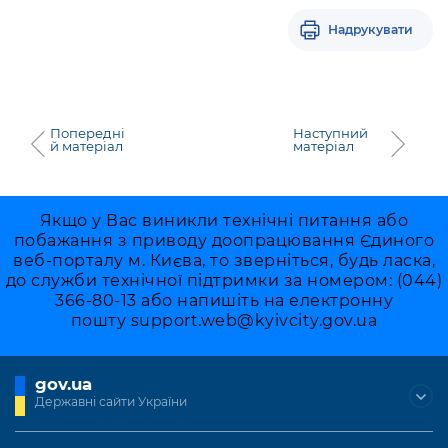
Підприємства, установи, організації
Уряд» – місцевий рівень»
Про відкриті дані
Портал Захисників та Захисниць
Надрукувати
Kyiv International Relations
Важливе під час воєнного стану
Портал даних Києва
Безбар'єрність
Річні звіти
Публічні дашборди
Портал послуг
Гендерна політика
Попередні
Наступний
й матеріал
матеріал
Міський застосунок Київ Цифровий
Безбар'єрність
Важливе під час воєнного стану
Київська міська військова адміністрація
Якщо у Вас виникли технічні питання або
побажання з приводу доопрацювання Єдиного
веб-порталу м. Києва, то зверніться, будь ласка,
до служби технічної підтримки за номером: (044)
366-80-13 або напишіть на електронну
пошту
support.web@kyivcity.gov.ua
gov.ua
Державні сайти України