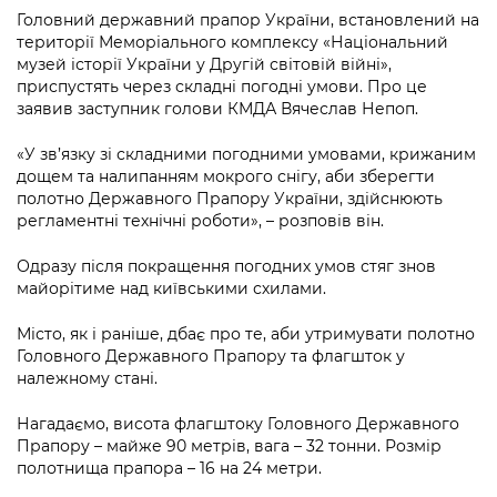
інформації
Рішення та розпорядження
Освіта та навчальні заклади
Громадська експертиза
Головний державний прапор України, встановлений на
Медіагалерея
території Меморіального комплексу «Національний
Інформація з обмеженим доступом
Портал Послуг
Проєкти розпоряджень, що
Дороги, транспорт та парковки
музей історії України у Другій світовій війні»,
Громадський бюджет
Підписатися на новини та анонси від
перебувають на погодженні КМВА
приспустять через складні погодні умови. Про це
Подати запит онлайн
КМДА / Subscribe to announcements
заявив заступник голови КМДА Вячеслав Непоп.
Навколишнє середовище міста
Консультації з громадськістю
from the KCSA
Рішення Київради
Проекти нормативно-правових та
«У зв’язку зі складними погодними умовами, крижаним
Містобудування та земельні ділянки
Громадська рада
інших актів
Порядок акредитації медіа /
дощем та налипанням мокрого снігу, аби зберегти
Контактна інформація
Accreditation process
полотно Державного Прапору України, здійснюють
Культура, спорт, дозвілля
Петиції
Нормативна база
регламентні технічні роботи», – розповів він.
Графік роботи та прийому громадян
Подати журналістський запит /
Бізнес та ліцензування
Відкритий бюджет
Питання і відповіді про публічну
Submitting a media request
Одразу після покращення погодних умов стяг знов
Вакансії
інформацію
майорітиме над київськими схилами.
Фінанси та бюджет
Контактний центр
Зйомки в лікарнях в умовах воєнного
Статистика
Порядок оскарження рішень, дій чи
Місто, як і раніше, дбає про те, аби утримувати полотно
стану / Rules for media coverage of
Безпека та правопорядок
Допомога учасникам АТО
бездіяльності розпорядників інформації
Головного Державного Прапору та флагшток у
hospitals at work under martial law
Звернення громадян
належному стані.
Ритуальні послуги
Рада з питань внутрішньо переміщених
Звіти про опрацювання запитів на
Контакти для медіа / Contacts for mass
Регуляторна діяльність
осіб при Київській міській військовій
Нагадаємо, висота флагштоку Головного Державного
публічну інформацію
media
Іноземцям / For foreigners
адміністрації
Прапору – майже 90 метрів, вага – 32 тонни. Розмір
Промисловість і наука Києва
полотнища прапора – 16 на 24 метри.
Інформація для споживачів
Пам'ятки культурної спадщини
«Ініціатива «Партнерство «Відкритий